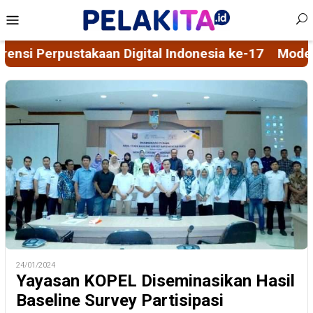
Skip
Mobile
to
Menu
content
donesia ke-17
Model Sosialisasi 5D Berbasis Spiri
24/01/2024
Yayasan KOPEL Diseminasikan Hasil
Baseline Survey Partisipasi