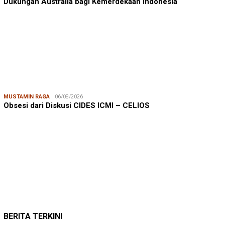
Dukungan Australia bagi Kemerdekaan Indonesia
MUSTAMIN RAGA
06/08/2026
Obsesi dari Diskusi CIDES ICMI – CELIOS
JUMARDI LANTA
31/05/2026
Mendengar Suara Petani Rumput Laut Sanrobone
BERITA TERKINI