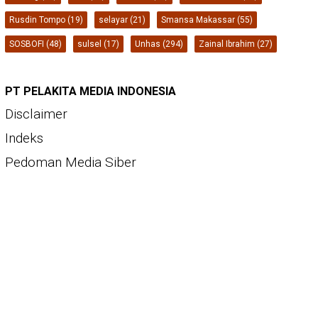
Rusdin Tompo
(19)
selayar
(21)
Smansa Makassar
(55)
SOSBOFI
(48)
sulsel
(17)
Unhas
(294)
Zainal Ibrahim
(27)
PT PELAKITA MEDIA INDONESIA
Disclaimer
Indeks
Pedoman Media Siber