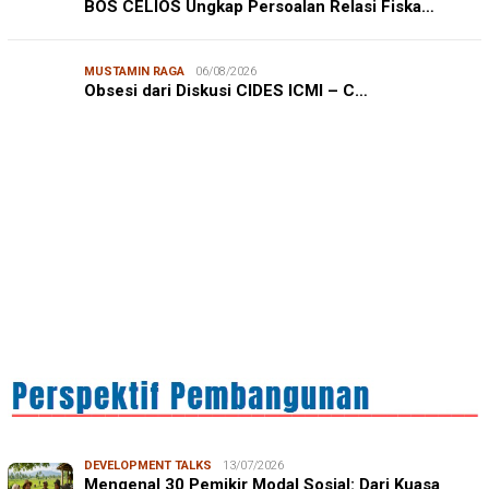
BOS CELIOS Ungkap Persoalan Relasi Fiska…
JURNALISME WARGA
06/08/2026
MUSTAMIN RAGA
06/08/2026
Mahasiswa KKN-T Unhas Edukasi Warga Desa Buae
Obsesi dari Diskusi CIDES ICMI – C…
Kenali Mikroorganisme Baik dan Jahat untuk Cegah
Stunt…
IN FOCUS
06/08/2026
Syamsu Alam, CIDES ICMI: Perencanaan Pembangunan
Semata Formalitas, An…
DEVELOPMENT TALKS
13/07/2026
Mengenal 30 Pemikir Modal Sosial: Dari Kuasa