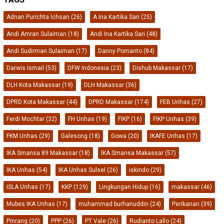
Adnan Purichta Ichsan
(26)
A Ina Kartika Sari
(25)
Andi Amran Sulaiman
(18)
Andi Ina Kartika Sari
(48)
Andi Sudirman Sulaiman
(17)
Danny Pomanto
(84)
Darwis Ismail
(53)
DFW Indonesia
(23)
Dishub Makassar
(17)
DLH Kota Makassar
(19)
DLH Makassar
(36)
DPRD Kota Makassar
(44)
DPRD Makassar
(174)
FEB Unhas
(27)
Ferdi Mochtar
(32)
FH Unhas
(19)
FIKP
(16)
FIKP Unhas
(39)
FKM Unhas
(29)
Galesong
(18)
Gowa
(20)
IKAFE Unhas
(17)
IKA Smansa 89 Makassar
(18)
IKA Smansa Makassar
(57)
IKA Unhas
(54)
IKA Unhas Sulsel
(26)
iskindo
(29)
ISLA Unhas
(17)
KKP
(129)
Lingkungan Hidup
(16)
makassar
(46)
Mubes IKA Unhas
(17)
muhammad burhanuddin
(24)
Perikanan
(39)
Pinrang
(20)
PPP
(26)
PT Vale
(26)
Rudianto Lallo
(24)