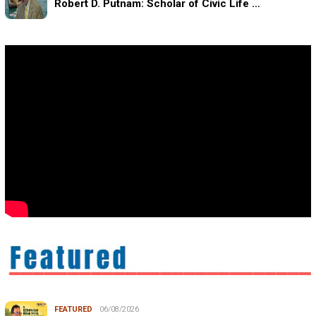
Robert D. Putnam: Scholar of Civic Life …
FEATURED
06/08/2026