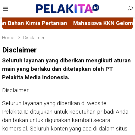
Skip
Mobile
to
Menu
content
siswa KKN Gelombang 116 Unhas Rintis Bank Sampa
Home
Disclaimer
Disclaimer
Seluruh layanan yang diberikan mengikuti aturan
main yang berlaku dan ditetapkan oleh PT
Pelakita Media Indonesia.
Disclaimer
Seluruh layanan yang diberikan di website
Pelakita.ID ditujukan untuk kebutuhan pribadi Anda
dan bukan untuk digunakan kembali secara
komersial. Seluruh konten yang ada di dalam situs