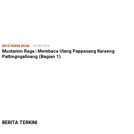
MUSTAMIN RAGA
05/08/2026
Mustamin Raga | Membaca Ulang Pappasang Karaeng
Pattingngalloang (Bagian 1)
JUMARDI LANTA
31/05/2026
Mendengar Suara Petani Rumput Laut Sanrobone
BERITA TERKINI