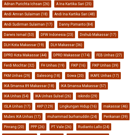
Adnan Purichta Ichsan
(26)
A Ina Kartika Sari
(25)
Andi Amran Sulaiman
(18)
Andi Ina Kartika Sari
(48)
Andi Sudirman Sulaiman
(17)
Danny Pomanto
(84)
Darwis Ismail
(53)
DFW Indonesia
(23)
Dishub Makassar
(17)
DLH Kota Makassar
(19)
DLH Makassar
(36)
DPRD Kota Makassar
(44)
DPRD Makassar
(174)
FEB Unhas
(27)
Ferdi Mochtar
(32)
FH Unhas
(19)
FIKP
(16)
FIKP Unhas
(39)
FKM Unhas
(29)
Galesong
(18)
Gowa
(20)
IKAFE Unhas
(17)
IKA Smansa 89 Makassar
(18)
IKA Smansa Makassar
(57)
IKA Unhas
(54)
IKA Unhas Sulsel
(26)
iskindo
(29)
ISLA Unhas
(17)
KKP
(129)
Lingkungan Hidup
(16)
makassar
(46)
Mubes IKA Unhas
(17)
muhammad burhanuddin
(24)
Perikanan
(39)
Pinrang
(20)
PPP
(26)
PT Vale
(26)
Rudianto Lallo
(24)