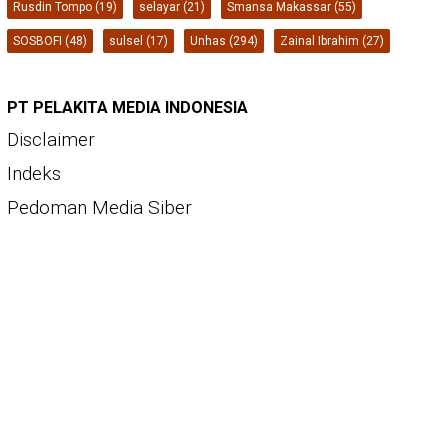
Rusdin Tompo
(19)
selayar
(21)
Smansa Makassar
(55)
SOSBOFI
(48)
sulsel
(17)
Unhas
(294)
Zainal Ibrahim
(27)
PT PELAKITA MEDIA INDONESIA
Disclaimer
Indeks
Pedoman Media Siber