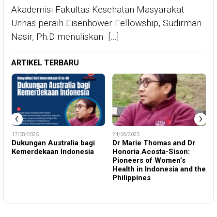
Akademisi Fakultas Kesehatan Masyarakat
Unhas peraih Eisenhower Fellowship, Sudirman
Nasir, Ph.D menuliskan […]
ARTIKEL TERBARU
‹
›
24/06/2025
27/06/2025
 bagi
Dr Marie Thomas and Dr
Menghadapi Narkoba
nesia
Honoria Acosta-Sison:
dengan Akal Sehat
Pioneers of Women’s
Health in Indonesia and the
Philippines