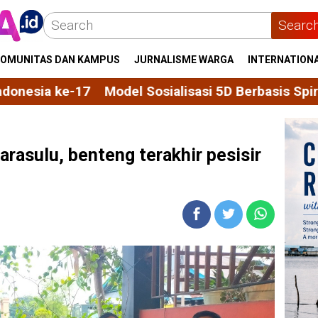
Searc
OMUNITAS DAN KAMPUS
JURNALISME WARGA
INTERNATION
 Sosialisasi 5D Berbasis Spiritial, dari Regulasi M
Parasulu, benteng terakhir pesisir