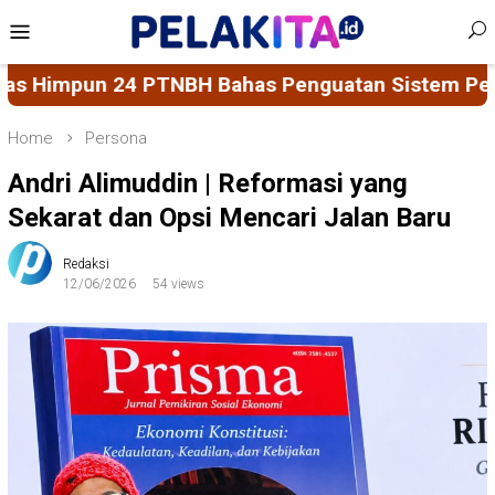
Skip
Mobile
to
Menu
content
ahas Penguatan Sistem Penjaminan Mutu Pendidi
Home
Persona
Andri Alimuddin | Reformasi yang
Sekarat dan Opsi Mencari Jalan Baru
Redaksi
12/06/2026
54 views