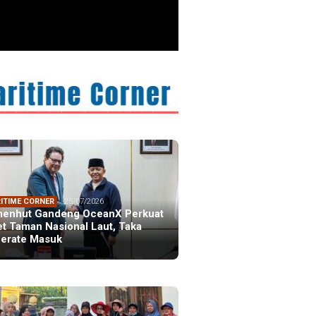
ITIME CORNER
25/07/2026
enhut Gandeng OceanX Perkuat
et Taman Nasional Laut, Taka
erate Masuk