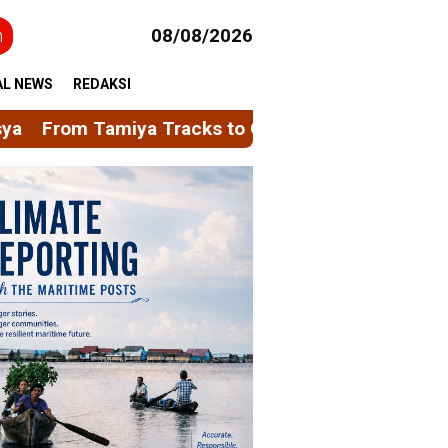
h
08/08/2026
AL NEWS
REDAKSI
acks to Green Taxes, How Bhima Yudhistira Turns 