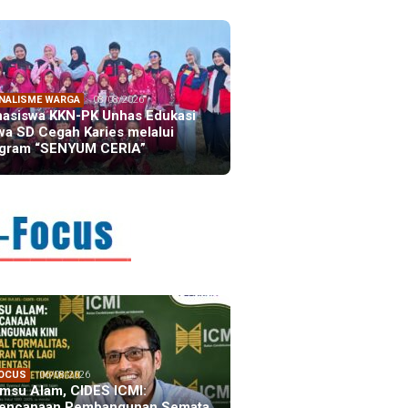
NALISME WARGA
08/08/2026
asiswa KKN-PK Unhas Edukasi
wa SD Cegah Karies melalui
gram “SENYUM CERIA”
FOCUS
06/08/2026
msu Alam, CIDES ICMI:
encanaan Pembangunan Semata