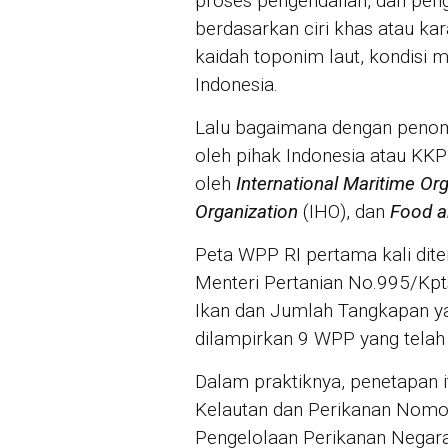
proses pengendalian, dan pe
berdasarkan ciri khas atau ka
kaidah toponim laut, kondisi m
Indonesia.
Lalu bagaimana dengan penom
oleh pihak Indonesia atau KK
oleh
International Maritime Or
Organization
(IHO), dan
Food a
Peta WPP RI pertama kali dit
Menteri Pertanian No.995/Kp
Ikan dan Jumlah Tangkapan ya
dilampirkan 9 WPP yang telah 
Dalam praktiknya, penetapan i
Kelautan dan Perikanan Nom
Pengelolaan Perikanan Negara