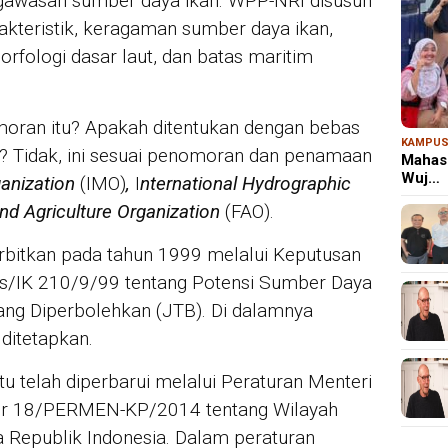
ngawasan sumber daya ikan. WPP-NRI disusun
rakteristik, keragaman sumber daya ikan,
orfologi dasar laut, dan batas maritim
oran itu? Apakah ditentukan dengan bebas
KAMPU
P? Tidak, ini sesuai penomoran dan penamaan
Mahas
Wuj…
ganization
(IMO)
,
I
nternational Hydrographic
nd Agriculture Organization
(FAO).
erbitkan pada tahun 1999 melalui Keputusan
ts/IK 210/9/99 tentang Potensi Sumber Daya
ng Diperbolehkan (JTB). Di dalamnya
ditetapkan.
tu telah diperbarui melalui Peraturan Menteri
or 18/PERMEN-KP/2014 tentang Wilayah
 Republik Indonesia. Dalam peraturan