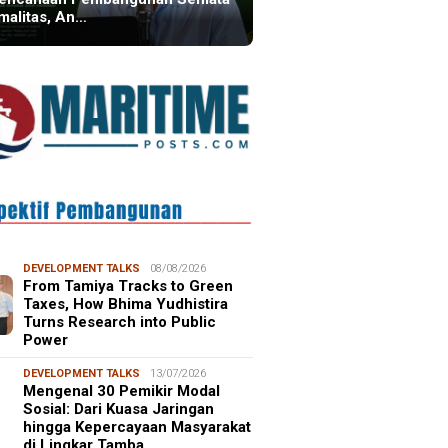
malitas, An…
DEVELOPMENT TALKS
08/08/2026
From Tamiya Tracks to Green
Taxes, How Bhima Yudhistira
Turns Research into Public
Power
DEVELOPMENT TALKS
13/07/2026
Mengenal 30 Pemikir Modal
Sosial: Dari Kuasa Jaringan
hingga Kepercayaan Masyarakat
di Lingkar Tamba…