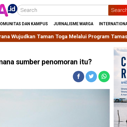
Searc
OMUNITAS DAN KAMPUS
JURNALISME WARGA
INTERNATION
n Toga Melalui Program Tamasya
From Tamiya Tr
 mana sumber penomoran itu?