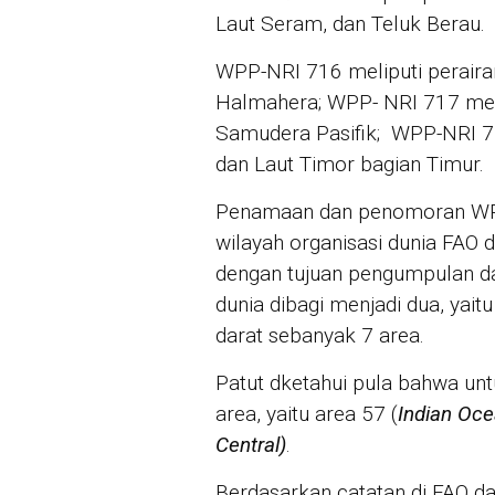
Laut Seram, dan Teluk Berau.
WPP-NRI 716 meliputi peraira
Halmahera; WPP- NRI 717 meli
Samudera Pasifik; WPP-NRI 718
dan Laut Timor bagian Timur.
Penamaan dan penomoran WPP
wilayah organisasi dunia FAO 
dengan tujuan pengumpulan dat
dunia dibagi menjadi dua, yait
darat sebanyak 7 area.
Patut dketahui pula bahwa unt
area, yaitu area 57 (
Indian Oce
Central)
.
Berdasarkan catatan di FAO 