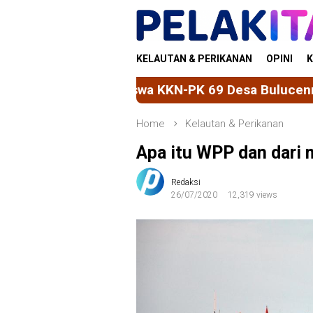
Skip
to
content
KELAUTAN & PERIKANAN
OPINI
K
iswa KKN-PK 69 Desa Bulucenrana Wujudkan Tama
Home
Kelautan & Perikanan
Apa itu WPP dan dari
Redaksi
26/07/2020
12,319 views