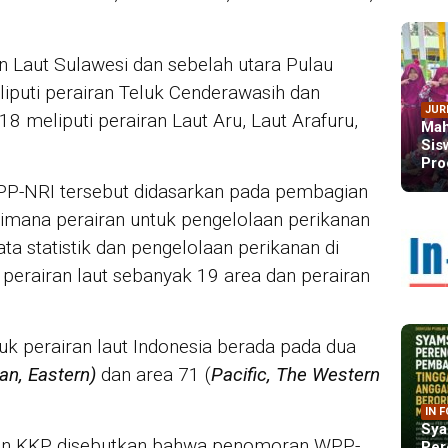
n Laut Sulawesi dan sebelah utara Pulau
puti perairan Teluk Cenderawasih dan
JUR
 meliputi perairan Laut Aru, Laut Arafuru,
Mah
Sis
Pro
-NRI tersebut didasarkan pada pembagian
dimana perairan untuk pengelolaan perikanan
a statistik dan pengelolaan perikanan di
u perairan laut sebanyak 19 area dan perairan
uk perairan laut Indonesia berada pada dua
an, Eastern)
dan area 71 (
Pacific, The Western
IN 
Sya
dan KKP disebutkan bahwa penomoran WPP-
Per