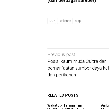
(dari berbagai sumber)
KKP
Perikanan
wpp
Post
Previous post
navigation
Posisi kaum muda Sultra dan
pemanfaatan sumber daya kel
dan perikanan
RELATED POSTS
Wakatobi Terima Tim
Ambi