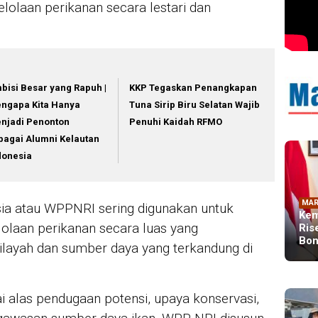
lolaan perikanan secara lestari dan
bisi Besar yang Rapuh |
KKP Tegaskan Penangkapan
ngapa Kita Hanya
Tuna Sirip Biru Selatan Wajib
njadi Penonton
Penuhi Kaidah RFMO
bagai Alumni Kelautan
donesia
MAR
ia atau WPPNRI sering digunakan untuk
Kem
olaan perikanan secara luas yang
Ris
Bon
ilayah dan sumber daya yang terkandung di
 alas pendugaan potensi, upaya konservasi,