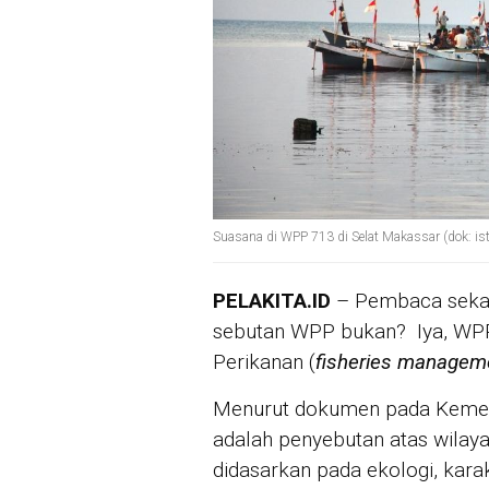
Suasana di WPP 713 di Selat Makassar (dok: is
PELAKITA.ID
– Pembaca sekali
sebutan WPP bukan? Iya, WPP 
Perikanan (
fisheries managem
Menurut dokumen pada Kemente
adalah penyebutan atas wilay
didasarkan pada ekologi, kara