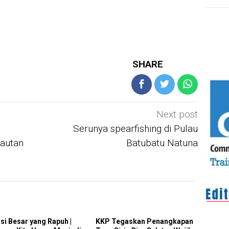
SHARE
Next post
Serunya spearfishing di Pulau
autan
Batubatu Natuna
si Besar yang Rapuh |
KKP Tegaskan Penangkapan