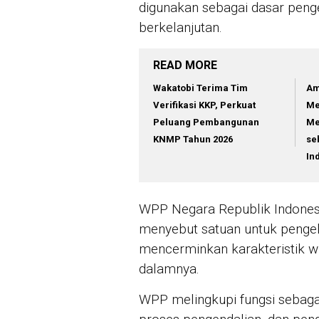
digunakan sebagai dasar penge
berkelanjutan.
READ MORE
Wakatobi Terima Tim
Am
Verifikasi KKP, Perkuat
Me
Peluang Pembangunan
Me
KNMP Tahun 2026
se
In
WPP Negara Republik Indones
menyebut satuan untuk pengel
mencerminkan karakteristik w
dalamnya.
WPP melingkupi fungsi sebagai