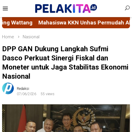
Skip
Mobile
to
Menu
content
Unhas Permudah Akses Layanan Sosial Masyarakat
Home
Nasional
DPP GAN Dukung Langkah Sufmi
Dasco Perkuat Sinergi Fiskal dan
Moneter untuk Jaga Stabilitas Ekonomi
Nasional
Redaksi
07/06/2026
55 views