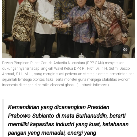
Dewan Pimpinan Pusat Garuda Astacita Nusantara (DPP GAN) menyatakan
dukungannya terhadap langkah Wakil Ketua DPR RI, Prof. Dr. Ir. H. Sufmi Dasco
Ahmad, S.H., M.H., yang menginisiasi pertemuan strategis antara pemerintah dan
sejumlah lembaga otoritas fiskal serta moneter guna menjaga stabilitas ekonomi
Indonesia di tengah dinamika ekonomi global. (ilustrasi: Istimewa)
Kemandirian yang dicanangkan Presiden
Prabowo Subianto di mata Burhanuddin, berarti
memiliki kapasitas industri yang kuat, ketahanan
pangan yang memadai, energi yang