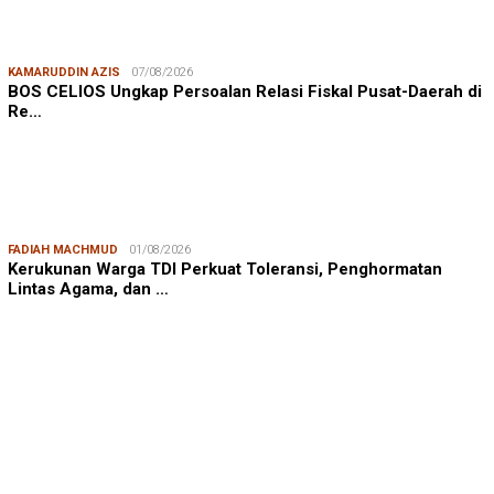
KAMARUDDIN AZIS
07/08/2026
BOS CELIOS Ungkap Persoalan Relasi Fiskal Pusat-Daerah di
Re…
FADIAH MACHMUD
01/08/2026
Kerukunan Warga TDI Perkuat Toleransi, Penghormatan
Lintas Agama, dan …
MUHAMMAD BURHANUDDIN
06/07/2026
Agenda dan Bukti Nyata Kinerja Positif P…