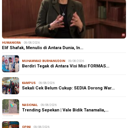
HUMANIORA
09/08/2026
Elif Shafak, Menulis di Antara Dunia, In…
MUHAMMAD BURHANUDDIN
09/08/2026
Berdiri Tegak di Antara Visi Misi FORMAS…
KAMPUS
09/08/2026
Sekali Cek Belum Cukup: SEDIA Dorong War…
NASIONAL
09/08/2026
Trending Sepekan | Vale Bidik Tanamalia,…
OPINI
09/08/2026