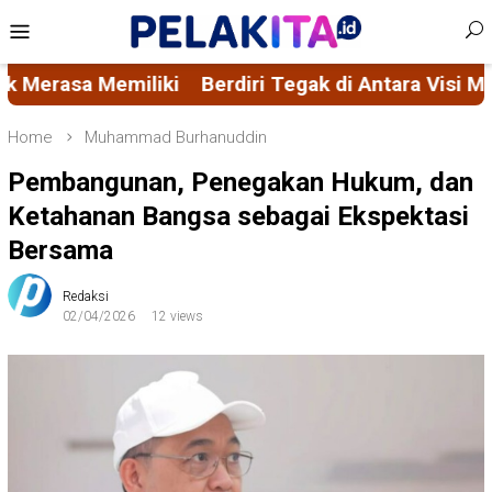
Skip
Mobile
to
Menu
content
erdiri Tegak di Antara Visi Misi FORMAS dan Ascac
Home
Muhammad Burhanuddin
Pembangunan, Penegakan Hukum, dan
Ketahanan Bangsa sebagai Ekspektasi
Bersama
Redaksi
02/04/2026
12 views