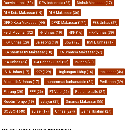
Darwis Ismail
(53)
DFW Indonesia
(23)
Dishub Makassar
(17)
DLH Kota Makassar
(19)
DLH Makassar
(36)
DPRD Kota Makassar
(44)
DPRD Makassar
(174)
FEB Unhas
(27)
Ferdi Mochtar
(32)
FH Unhas
(19)
FIKP
(16)
FIKP Unhas
(39)
FKM Unhas
(29)
Galesong
(18)
Gowa
(20)
IKAFE Unhas
(17)
IKA Smansa 89 Makassar
(18)
IKA Smansa Makassar
(57)
IKA Unhas
(54)
IKA Unhas Sulsel
(26)
iskindo
(29)
ISLA Unhas
(17)
KKP
(129)
Lingkungan Hidup
(16)
makassar
(46)
Mubes IKA Unhas
(17)
muhammad burhanuddin
(24)
Perikanan
(39)
Pinrang
(20)
PPP
(26)
PT Vale
(26)
Rudianto Lallo
(24)
Rusdin Tompo
(19)
selayar
(21)
Smansa Makassar
(55)
SOSBOFI
(48)
sulsel
(17)
Unhas
(294)
Zainal Ibrahim
(27)