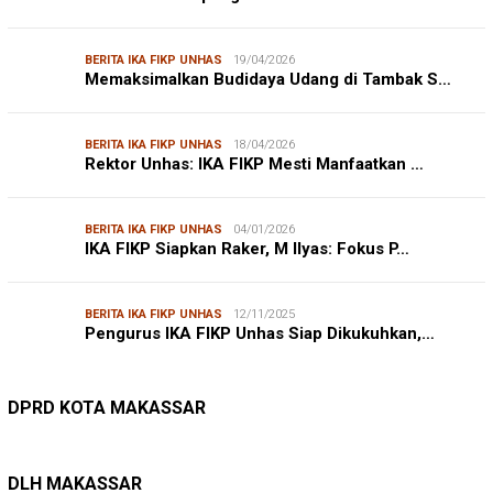
BERITA IKA FIKP UNHAS
19/04/2026
Memaksimalkan Budidaya Udang di Tambak S…
BERITA IKA FIKP UNHAS
18/04/2026
Rektor Unhas: IKA FIKP Mesti Manfaatkan …
BERITA IKA FIKP UNHAS
04/01/2026
IKA FIKP Siapkan Raker, M Ilyas: Fokus P…
BERITA IKA FIKP UNHAS
12/11/2025
Pengurus IKA FIKP Unhas Siap Dikukuhkan,…
DPRD MAKASSAR
20/02/2026
Kepuasan Publik Tinggi, Andi Makmur Nila…
DPRD KOTA MAKASSAR
LINGKUNGAN HIDUP
27/07/2026
Belanja Pemerintah Bisa Menyelamatkan Hu…
DLH MAKASSAR