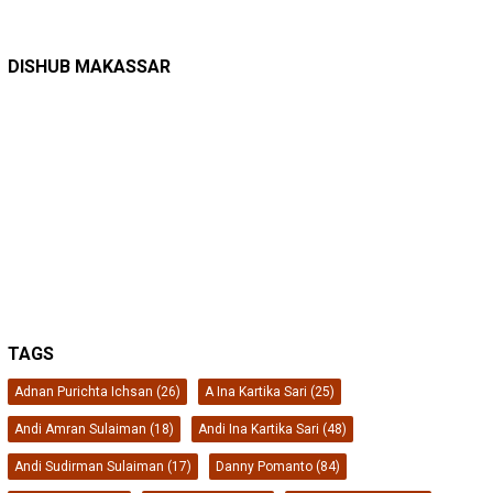
DINAS PERHUBUNGAN
22/12/2025
Pete-pete Laut Makassar Siap Beroperasi …
DISHUB MAKASSAR
TAGS
Adnan Purichta Ichsan
(26)
A Ina Kartika Sari
(25)
Andi Amran Sulaiman
(18)
Andi Ina Kartika Sari
(48)
Andi Sudirman Sulaiman
(17)
Danny Pomanto
(84)