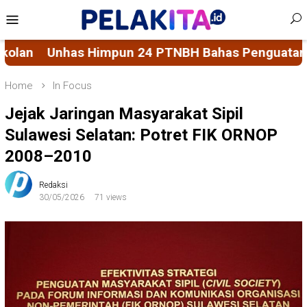
Skip
Mobile
to
Menu
content
24 PTNBH Bahas Penguatan Sistem Penjaminan Mut
Home
In Focus
Jejak Jaringan Masyarakat Sipil
Sulawesi Selatan: Potret FIK ORNOP
2008–2010
Redaksi
30/05/2026
71 views