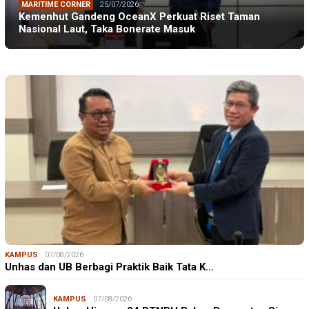
MARITIME CORNER
25/07/2026
Kemenhut Gandeng OceanX Perkuat Riset Taman
Nasional Laut, Taka Bonerate Masuk
KAMPUS
07/08/2026
Unhas dan UB Berbagi Praktik Baik Tata K…
KAMPUS
07/08/2026