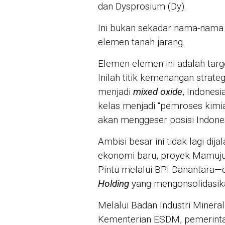
dan Dysprosium (Dy).
Ini bukan sekadar nama-nama ki
elemen tanah jarang.
Elemen-elemen ini adalah targ
Inilah titik kemenangan strate
menjadi
mixed oxide
, Indonesi
kelas menjadi “pemroses kimia be
akan menggeser posisi Indones
Ambisi besar ini tidak lagi dij
ekonomi baru, proyek Mamuju
Pintu melalui BPI Danantara—
Holding
yang mengonsolidasik
Melalui Badan Industri Minera
Kementerian ESDM, pemerinta