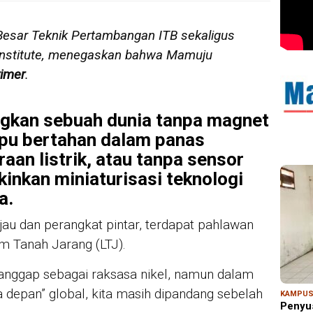
 Besar Teknik Pertambangan ITB sekaligus
Institute, menegaskan bahwa Mamuju
rimer
.
MAR
Kem
Ris
gkan sebuah dunia tanpa magnet
Bon
pu bertahan dalam panas
an listrik, atau tanpa sensor
inkan miniaturisasi teknologi
a.
ijau dan perangkat pintar, terdapat pahlawan
 Tanah Jarang (LTJ).
dianggap sebagai raksasa nikel, namun dalam
 depan” global, kita masih dipandang sebelah
KAMPU
Penyu