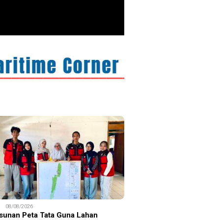
ITIME CORNER
25/07/2026
enhut Gandeng OceanX Perkuat
et Taman Nasional Laut, Taka
erate Masuk
S
08/08/2026
sunan Peta Tata Guna Lahan