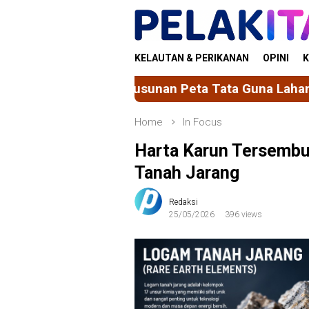
Skip
to
content
KELAUTAN & PERIKANAN
OPINI
K
sunan Peta Tata Guna Lahan Kelurahan Uluale Ber
Home
In Focus
Harta Karun Tersemb
Tanah Jarang
Redaksi
25/05/2026
396 views