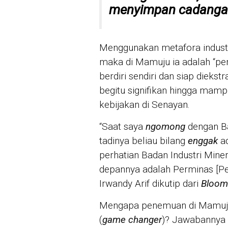
menyimpan cadang
Menggunakan metafora industri
maka di Mamuju ia adalah “p
berdiri sendiri dan siap dieks
begitu signifikan hingga mam
kebijakan di Senayan.
“Saat saya
ngomong
dengan Ba
tadinya beliau bilang
enggak
ad
perhatian Badan Industri Miner
depannya adalah Perminas [Pe
Irwandy Arif dikutip dari
Bloom
Mengapa penemuan di Mamuju
(
game changer
)? Jawabannya t