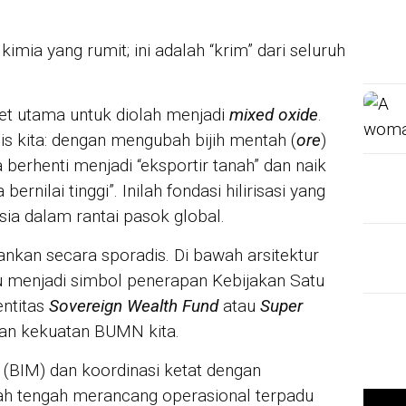
mia yang rumit; ini adalah “krim” dari seluruh
et utama untuk diolah menjadi
mixed oxide
.
gis kita: dengan mengubah bijih mentah (
ore
)
a berhenti menjadi “eksportir tanah” dan naik
rnilai tinggi”. Inilah fondasi hilirisasi yang
ia dalam rantai pasok global.
alankan secara sporadis. Di bawah arsitektur
 menjadi simbol penerapan Kebijakan Satu
entitas
Sovereign Wealth Fund
atau
Super
an kekuatan BUMN kita.
l (BIM) dan koordinasi ketat dengan
h tengah merancang operasional terpadu