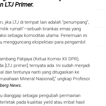
an
LTJ Primer
.
, jika LTJ di tempat lain adalah “penumpang”,
emilik rumah”—sebuah brankas emas yang
traksi sebagai komoditas utama. Penemuan ini
pu mengguncang ekspektasi para pengambil
JUR
Mah
War
mbang Patijaya (Ketua Komisi XII DPR),
Mik
unt
a [LTJ primer]; ternyata ada. Ini sudah menjadi
al dan tentunya nanti yang ditugaskan ke
IN 
rusahaan Mineral Nasional],” ungkap Profesor
Sya
Per
berg News.
For
 dianggap sebagai pengubah permainan
erletak pada kualitas yield atau imbal hasil