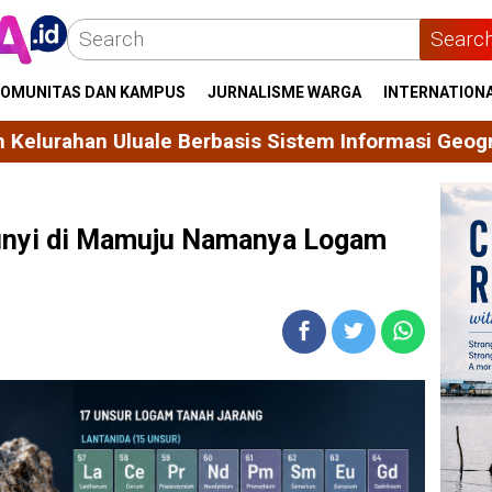
Searc
OMUNITAS DAN KAMPUS
JURNALISME WARGA
INTERNATION
basis Sistem Informasi Geografis (SIG) sebagai P
unyi di Mamuju Namanya Logam