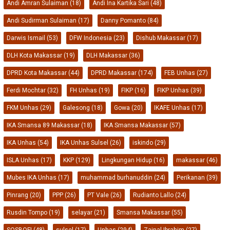
Andi Amran Sulaiman
(18)
Andi Ina Kartika Sari
(48)
Andi Sudirman Sulaiman
(17)
Danny Pomanto
(84)
Darwis Ismail
(53)
DFW Indonesia
(23)
Dishub Makassar
(17)
DLH Kota Makassar
(19)
DLH Makassar
(36)
DPRD Kota Makassar
(44)
DPRD Makassar
(174)
FEB Unhas
(27)
Ferdi Mochtar
(32)
FH Unhas
(19)
FIKP
(16)
FIKP Unhas
(39)
FKM Unhas
(29)
Galesong
(18)
Gowa
(20)
IKAFE Unhas
(17)
IKA Smansa 89 Makassar
(18)
IKA Smansa Makassar
(57)
IKA Unhas
(54)
IKA Unhas Sulsel
(26)
iskindo
(29)
ISLA Unhas
(17)
KKP
(129)
Lingkungan Hidup
(16)
makassar
(46)
Mubes IKA Unhas
(17)
muhammad burhanuddin
(24)
Perikanan
(39)
Pinrang
(20)
PPP
(26)
PT Vale
(26)
Rudianto Lallo
(24)
Rusdin Tompo
(19)
selayar
(21)
Smansa Makassar
(55)
SOSBOFI
(48)
sulsel
(17)
Unhas
(294)
Zainal Ibrahim
(27)