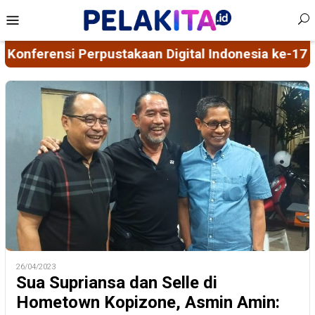
Skip
Mobile
to
Menu
content
gital Indonesia ke-17
Model Sosialisasi 5D Berbas
26/04/2023
Sua Supriansa dan Selle di
Hometown Kopizone, Asmin Amin: