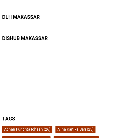
LINGKUNGAN HIDUP
27/07/2026
Belanja Pemerintah Bisa Menyelamatkan Hu…
DLH MAKASSAR
DINAS PERHUBUNGAN
22/12/2025
Pete-pete Laut Makassar Siap Beroperasi …
DISHUB MAKASSAR
TAGS
Adnan Purichta Ichsan
(26)
A Ina Kartika Sari
(25)