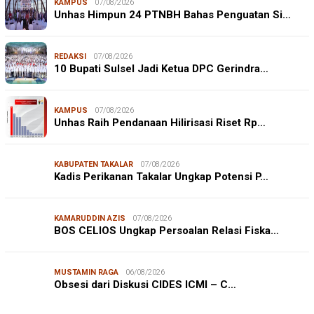
KAMPUS
07/08/2026
Unhas Himpun 24 PTNBH Bahas Penguatan Si…
REDAKSI
07/08/2026
10 Bupati Sulsel Jadi Ketua DPC Gerindra…
KAMPUS
07/08/2026
Unhas Raih Pendanaan Hilirisasi Riset Rp…
KABUPATEN TAKALAR
07/08/2026
Kadis Perikanan Takalar Ungkap Potensi P…
KAMARUDDIN AZIS
07/08/2026
BOS CELIOS Ungkap Persoalan Relasi Fiska…
JURNALISME WARGA
06/08/2026
MUSTAMIN RAGA
06/08/2026
Mahasiswa KKN-T Unhas Edukasi Warga Desa Buae
Obsesi dari Diskusi CIDES ICMI – C…
Kenali Mikroorganisme Baik dan Jahat untuk Cegah
Stunt…