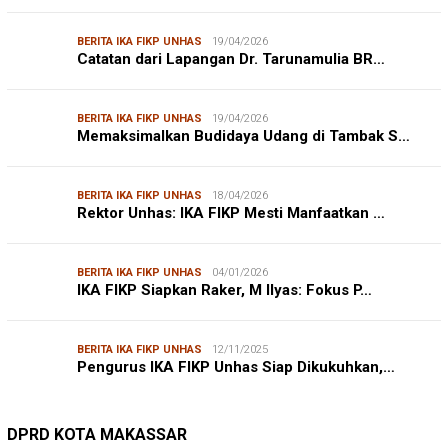
BERITA IKA FIKP UNHAS
19/04/2026
Catatan dari Lapangan Dr. Tarunamulia BR…
BERITA IKA FIKP UNHAS
19/04/2026
Memaksimalkan Budidaya Udang di Tambak S…
BERITA IKA FIKP UNHAS
18/04/2026
Rektor Unhas: IKA FIKP Mesti Manfaatkan …
BERITA IKA FIKP UNHAS
04/01/2026
IKA FIKP Siapkan Raker, M Ilyas: Fokus P…
BERITA IKA FIKP UNHAS
12/11/2025
Pengurus IKA FIKP Unhas Siap Dikukuhkan,…
DPRD MAKASSAR
20/02/2026
Kepuasan Publik Tinggi, Andi Makmur Nila…
DPRD KOTA MAKASSAR