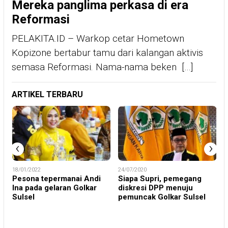
Mereka panglima perkasa di era
Reformasi
PELAKITA.ID – Warkop cetar Hometown
Kopizone bertabur tamu dari kalangan aktivis
semasa Reformasi. Nama-nama beken […]
ARTIKEL TERBARU
‹
›
18/01/2022
24/07/2020
2
Pesona tepermanai Andi
Siapa Supri, pemegang
Ina pada gelaran Golkar
diskresi DPP menuju
K
Sulsel
pemuncak Golkar Sulsel