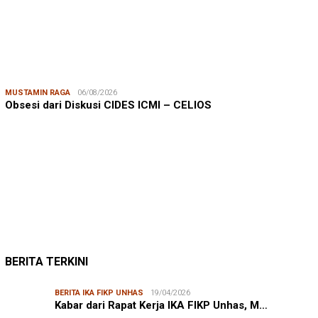
MUSTAMIN RAGA
06/08/2026
Obsesi dari Diskusi CIDES ICMI – CELIOS
JUMARDI LANTA
31/05/2026
Mendengar Suara Petani Rumput Laut Sanrobone
BERITA TERKINI
BERITA IKA FIKP UNHAS
19/04/2026
Kabar dari Rapat Kerja IKA FIKP Unhas, M…