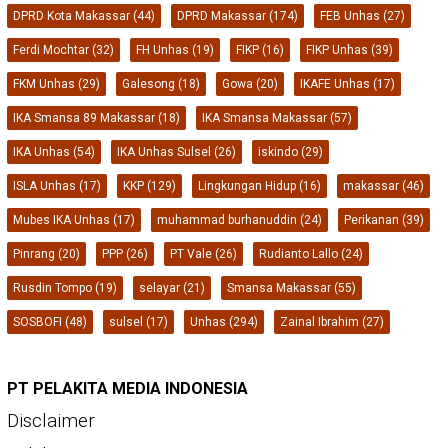
DPRD Kota Makassar
(44)
DPRD Makassar
(174)
FEB Unhas
(27)
Ferdi Mochtar
(32)
FH Unhas
(19)
FIKP
(16)
FIKP Unhas
(39)
FKM Unhas
(29)
Galesong
(18)
Gowa
(20)
IKAFE Unhas
(17)
IKA Smansa 89 Makassar
(18)
IKA Smansa Makassar
(57)
IKA Unhas
(54)
IKA Unhas Sulsel
(26)
iskindo
(29)
ISLA Unhas
(17)
KKP
(129)
Lingkungan Hidup
(16)
makassar
(46)
Mubes IKA Unhas
(17)
muhammad burhanuddin
(24)
Perikanan
(39)
Pinrang
(20)
PPP
(26)
PT Vale
(26)
Rudianto Lallo
(24)
Rusdin Tompo
(19)
selayar
(21)
Smansa Makassar
(55)
SOSBOFI
(48)
sulsel
(17)
Unhas
(294)
Zainal Ibrahim
(27)
PT PELAKITA MEDIA INDONESIA
Disclaimer