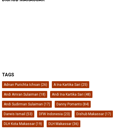
TAGS
Adnan Purichta Ichsan
(26)
A Ina Kartika Sari
(25)
Andi Amran Sulaiman
(18)
Andi Ina Kartika Sari
(48)
Andi Sudirman Sulaiman
(17)
Danny Pomanto
(84)
Darwis Ismail
(53)
DFW Indonesia
(23)
Dishub Makassar
(17)
DLH Kota Makassar
(19)
DLH Makassar
(36)