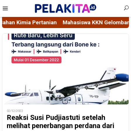
Skip
Mobile
to
Menu
content
iswa KKN Gelombang 116 Unhas Rintis Bank Sampah
02/12/2022
Reaksi Susi Pudjiastuti setelah
melihat penerbangan perdana dari