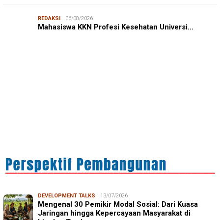
JURNALISME WARGA
06/08/2026
REDAKSI
06/08/2026
Mahasiswa KKN-T Unhas Edukasi Warga Desa Buae
Mahasiswa KKN Profesi Kesehatan Universi…
Kenali Mikroorganisme Baik dan Jahat untuk Cegah
Stunt…
IN FOCUS
06/08/2026
Syamsu Alam, CIDES ICMI: Perencanaan Pembangunan
Semata Formalitas, An…
DEVELOPMENT TALKS
13/07/2026
Mengenal 30 Pemikir Modal Sosial: Dari Kuasa
Jaringan hingga Kepercayaan Masyarakat di