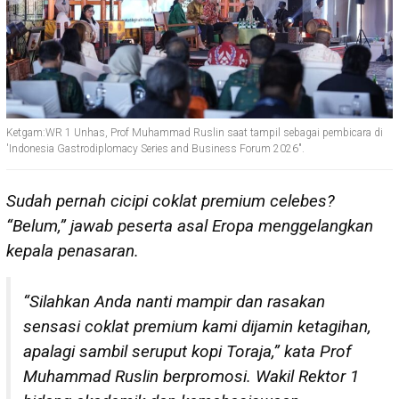
Ketgam:WR 1 Unhas, Prof Muhammad Ruslin saat tampil sebagai pembicara di
'Indonesia Gastrodiplomacy Series and Business Forum 2026".
Sudah pernah cicipi coklat premium celebes?
“Belum,” jawab peserta asal Eropa menggelangkan
kepala penasaran.
“Silahkan Anda nanti mampir dan rasakan
sensasi coklat premium kami dijamin ketagihan,
apalagi sambil seruput kopi Toraja,” kata Prof
Muhammad Ruslin berpromosi. Wakil Rektor 1