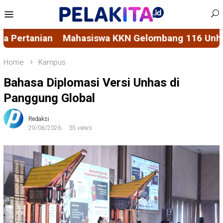
Skip
Mobile
to
Menu
content
 Unhas Rintis Bank Sampah di Kelurahan Bukit In
Home
Kampus
Bahasa Diplomasi Versi Unhas di
Panggung Global
Redaksi
29/06/2026
35 views