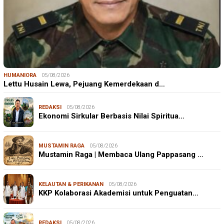
HUMANIORA
05/08/2026
Lettu Husain Lewa, Pejuang Kemerdekaan d…
REDAKSI
05/08/2026
Ekonomi Sirkular Berbasis Nilai Spiritua…
MUSTAMIN RAGA
05/08/2026
Mustamin Raga | Membaca Ulang Pappasang …
KELAUTAN & PERIKANAN
05/08/2026
KKP Kolaborasi Akademisi untuk Penguatan…
REDAKSI
05/08/2026