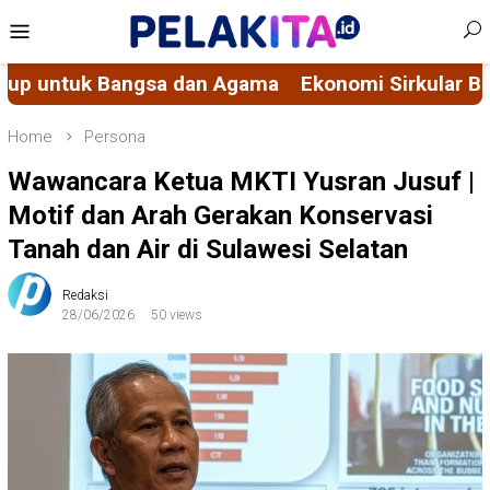
Skip
Mobile
to
Menu
content
ama
Ekonomi Sirkular Berbasis Nilai Spiritual, M
Home
Persona
Wawancara Ketua MKTI Yusran Jusuf |
Motif dan Arah Gerakan Konservasi
Tanah dan Air di Sulawesi Selatan
Redaksi
28/06/2026
50 views