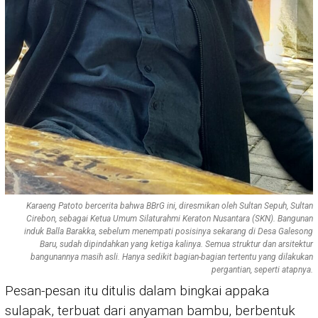
Karaeng Patoto bercerita bahwa BBrG ini, diresmikan oleh Sultan Sepuh, Sultan
Cirebon, sebagai Ketua Umum Silaturahmi Keraton Nusantara (SKN). Bangunan
induk Balla Barakka, sebelum menempati posisinya sekarang di Desa Galesong
Baru, sudah dipindahkan yang ketiga kalinya. Semua struktur dan arsitektur
bangunannya masih asli. Hanya sedikit bagian-bagian tertentu yang dilakukan
pergantian, seperti atapnya.
Pesan-pesan itu ditulis dalam bingkai appaka
sulapak, terbuat dari anyaman bambu, berbentuk