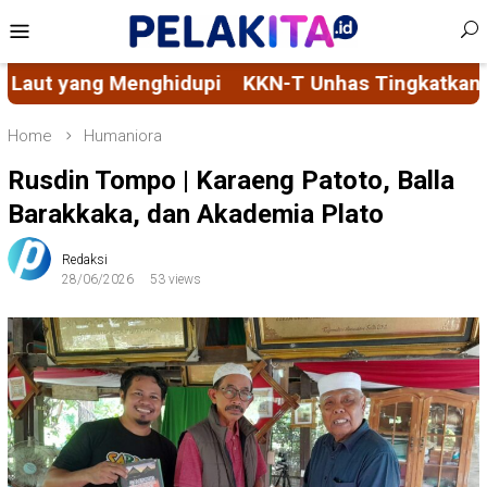
Skip
Mobile
to
Menu
content
pi
KKN-T Unhas Tingkatkan Tata Kelola Kelurahan m
Home
Humaniora
Rusdin Tompo | Karaeng Patoto, Balla
Barakkaka, dan Akademia Plato
Redaksi
28/06/2026
53 views