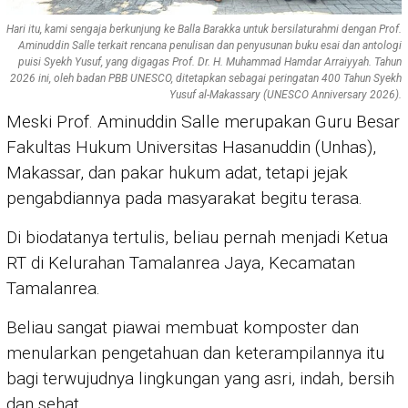
Hari itu, kami sengaja berkunjung ke Balla Barakka untuk bersilaturahmi dengan Prof.
Aminuddin Salle terkait rencana penulisan dan penyusunan buku esai dan antologi
puisi Syekh Yusuf, yang digagas Prof. Dr. H. Muhammad Hamdar Arraiyyah. Tahun
2026 ini, oleh badan PBB UNESCO, ditetapkan sebagai peringatan 400 Tahun Syekh
Yusuf al-Makassary (UNESCO Anniversary 2026).
Meski Prof. Aminuddin Salle merupakan Guru Besar
Fakultas Hukum Universitas Hasanuddin (Unhas),
Makassar, dan pakar hukum adat, tetapi jejak
pengabdiannya pada masyarakat begitu terasa.
Di biodatanya tertulis, beliau pernah menjadi Ketua
RT di Kelurahan Tamalanrea Jaya, Kecamatan
Tamalanrea.
Beliau sangat piawai membuat komposter dan
menularkan pengetahuan dan keterampilannya itu
bagi terwujudnya lingkungan yang asri, indah, bersih
dan sehat.