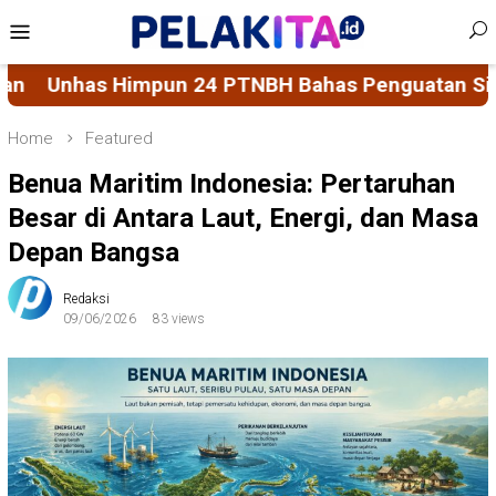
Skip
Mobile
to
Menu
content
PTNBH Bahas Penguatan Sistem Penjaminan Mutu P
Home
Featured
Benua Maritim Indonesia: Pertaruhan
Besar di Antara Laut, Energi, dan Masa
Depan Bangsa
Redaksi
09/06/2026
83 views