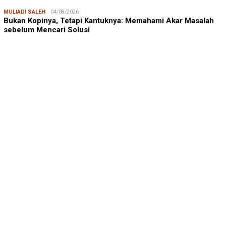
MULIADI SALEH
04/08/2026
Bukan Kopinya, Tetapi Kantuknya: Memahami Akar Masalah
sebelum Mencari Solusi
ANDI ADRI ARIEF
23/07/2026
Prof. Andi Adri Arief: Menjaga Ruang Hidup Pesisir Bukan
Hanya Soal Lingkungan, …