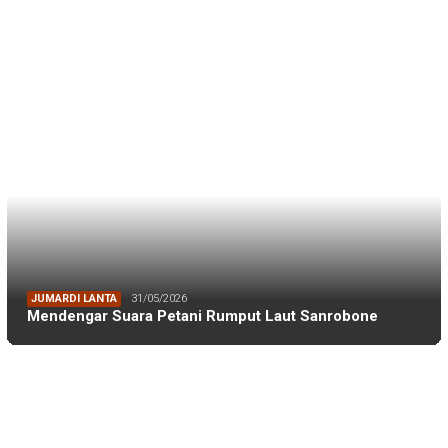
Mendengar Suara Petani Rumput Laut Sanrobone
BERITA TERKINI
BERITA IKA FIKP UNHAS
19/04/2026
Kabar dari Rapat Kerja IKA FIKP Unhas, M…
BERITA IKA FIKP UNHAS
19/04/2026
Catatan dari Lapangan Dr. Tarunamulia BR…
BERITA IKA FIKP UNHAS
19/04/2026
Memaksimalkan Budidaya Udang di Tambak S…
BERITA IKA FIKP UNHAS
18/04/2026
Rektor Unhas: IKA FIKP Mesti Manfaatkan …