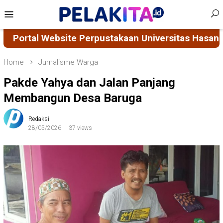
Skip
Mobile
to
Menu
content
rsitas Hasanuddin Masuk Nominasi 10 Besar Terbai
Home
Jurnalisme Warga
Pakde Yahya dan Jalan Panjang
Membangun Desa Baruga
Redaksi
28/05/2026
37 views