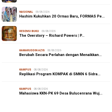
NASIONAL
09/08/2026
Hashim Kukuhkan 20 Ormas Baru, FORMAS Pe…
RESENSI BUKU
09/08/2026
The Overstory – Richard Powers | P…
KAMARUDDIN AZIS
08/08/2026
Berubah Secara Perlahan dengan Menaikkan…
KAMPUS
08/08/2026
Replikasi Program KOMPAK di SMKN 6 Sidra…
KAMPUS
08/08/2026
JURNALISME WARGA
08/08/2026
Mahasiswa KKN-PK 69 Desa Bulucenrana Wuj…
Mahasiswa KKN-PK Unhas Edukasi Siswa SD Cegah
Karies melalui Program “SENYUM CERIA”