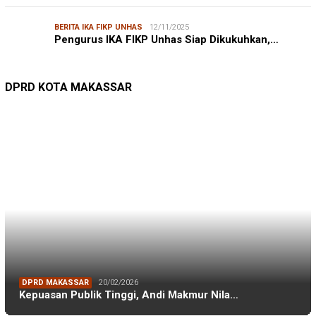
BERITA IKA FIKP UNHAS
12/11/2025
Pengurus IKA FIKP Unhas Siap Dikukuhkan,…
DPRD MAKASSAR
20/02/2026
Kepuasan Publik Tinggi, Andi Makmur Nila…
DPRD KOTA MAKASSAR
LINGKUNGAN HIDUP
27/07/2026
Belanja Pemerintah Bisa Menyelamatkan Hu…
DLH MAKASSAR
DINAS PERHUBUNGAN
22/12/2025
Pete-pete Laut Makassar Siap Beroperasi …
DISHUB MAKASSAR