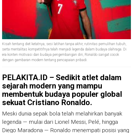
Kisah tentang diet ketatnya, sesi latihan tanpa akhir, rutinitas pemulihan tubuh,
serta mentalitas kompetitifnya telah menjadi legenda dalam budaya olahraga. Di
era konten motivasi dan budaya pengembangan diri, Ronaldo sangat cocok
dengan gambaran modern tentang pencapaian pribadi.
PELAKITA.ID – Sedikit atlet dalam
sejarah modern yang mampu
membentuk budaya populer global
sekuat Cristiano Ronaldo.
Meski dunia sepak bola telah melahirkan banyak
legenda — mulai dari Lionel Messi, Pelé, hingga
Diego Maradona — Ronaldo menempati posisi yang