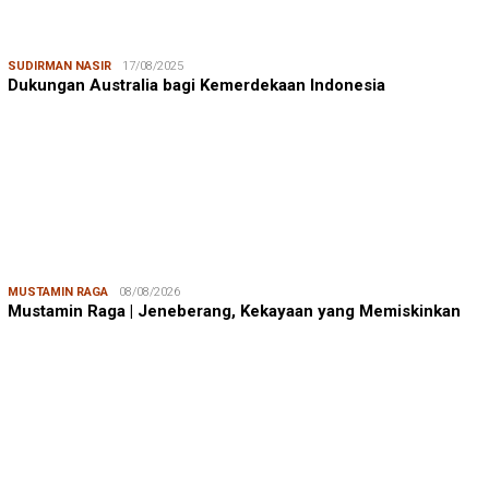
SUDIRMAN NASIR
17/08/2025
Dukungan Australia bagi Kemerdekaan Indonesia
MUSTAMIN RAGA
08/08/2026
Mustamin Raga | Jeneberang, Kekayaan yang Memiskinkan
JUMARDI LANTA
31/05/2026
Mendengar Suara Petani Rumput Laut Sanrobone