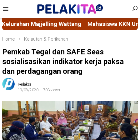
Skip
Mobile
to
Menu
content
swa KKN Unhas Permudah Akses Layanan Sosial Mas
Home
Kelautan & Perikanan
Pemkab Tegal dan SAFE Seas
sosialisasikan indikator kerja paksa
dan perdagangan orang
Redaksi
19/08/2020
703 views