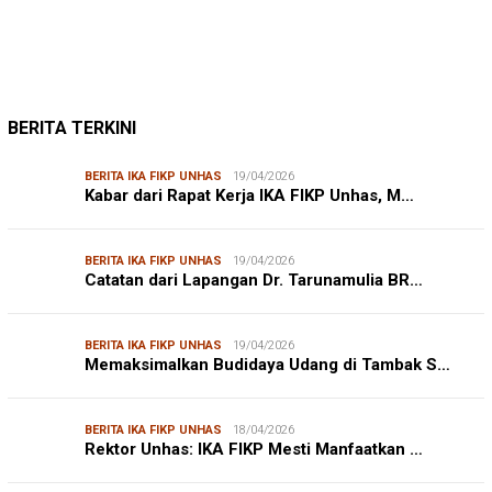
BERITA IKA FIKP UNHAS
18/04/2026
Rektor Unhas: IKA FIKP Mesti Manfaatkan …
BERITA IKA FIKP UNHAS
04/01/2026
IKA FIKP Siapkan Raker, M Ilyas: Fokus P…
BERITA IKA FIKP UNHAS
12/11/2025
Pengurus IKA FIKP Unhas Siap Dikukuhkan,…
DPRD MAKASSAR
20/02/2026
Kepuasan Publik Tinggi, Andi Makmur Nila…
DPRD KOTA MAKASSAR
DLH MAKASSAR