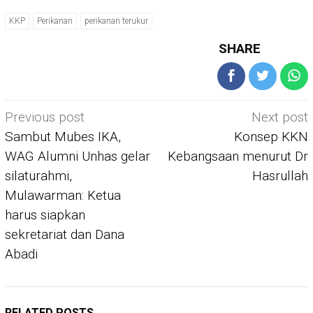
KKP
Perikanan
perikanan terukur
SHARE
Post
Previous post
Next post
navigation
Sambut Mubes IKA,
Konsep KKN
WAG Alumni Unhas gelar
Kebangsaan menurut Dr
silaturahmi,
Hasrullah
Mulawarman: Ketua
harus siapkan
sekretariat dan Dana
Abadi
RELATED POSTS