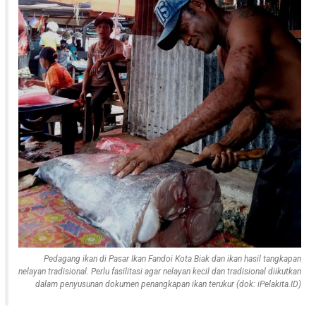
Pedagang ikan di Pasar Ikan Fandoi Kota Biak dan ikan hasil tangkapan
nelayan tradisional. Perlu fasilitasi agar nelayan kecil dan tradisional diikutkan
dalam penyusunan dokumen penangkapan ikan terukur (dok: iPelakita.ID)