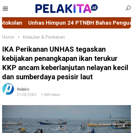
Skip
Mobile
to
Menu
content
4 PTNBH Bahas Penguatan Sistem Penjaminan Mut
Home
Kelautan & Perikanan
IKA Perikanan UNHAS tegaskan
kebijakan penangkapan ikan terukur
KKP ancam keberlanjutan nelayan kecil
dan sumberdaya pesisir laut
Redaksi
21/02/2022
1,659 views