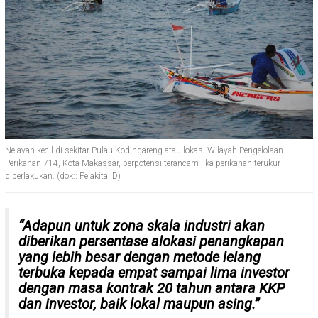
Nelayan kecil di sekitar Pulau Kodingareng atau lokasi Wilayah Pengelolaan
Perikanan 714, Kota Makassar, berpotensi terancam jika perikanan terukur
diberlakukan. (dok:: Pelakita.ID)
“Adapun untuk zona skala industri akan
diberikan persentase alokasi penangkapan
yang lebih besar dengan metode lelang
terbuka kepada empat sampai lima investor
dengan masa kontrak 20 tahun antara KKP
dan investor, baik lokal maupun asing.”