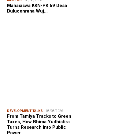
KAMPUS
08/08/2026
NALISME WARGA
08/08/2026
Mahasiswa KKN-PK 69 Desa
asiswa KKN-PK Unhas Edukasi
Bulucenrana Wuj…
wa SD Cegah Karies melalui
gram “SENYUM CERIA”
FOCUS
06/08/2026
msu Alam, CIDES ICMI:
encanaan Pembangunan Semata
malitas, An…
DEVELOPMENT TALKS
08/08/2026
From Tamiya Tracks to Green
Taxes, How Bhima Yudhistira
Turns Research into Public
Power