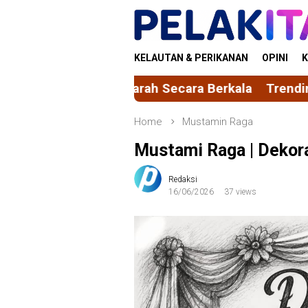
Skip
to
content
KELAUTAN & PERIKANAN
OPINI
K
la Darah Secara Berkala
Trending Sepekan | Vale
Home
Mustamin Raga
Mustami Raga | Dekor
Redaksi
16/06/2026
37 views