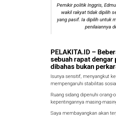
Pemikir politik Inggris, E
wakil rakyat tidak dipil
yang pasif. Ia dipilih unt
penilaiannya d
PELAKITA.ID – Bebera
sebuah rapat dengar 
dibahas bukan perkara
Isunya sensitif, menyangkut k
mempengaruhi stabilitas sosi
Ruang sidang dipenuhi orang-
kepentingannya masing-masin
Saya membayangkan akan terj