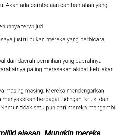
JUR
du. Akan ada pembelaan dan bantahan yang
Mah
Sis
Pro
penuhnya terwujud.
IN 
Sya
 saya justru bukan mereka yang berbicara,
Per
For
al dari daerah pemilihan yang daerahnya
rakatnya paling merasakan akibat kebijakan
nya masing-masing. Mereka mendengarkan
 menyaksikan berbagai tudingan, kritik, dan
 Namun tidak satu pun dari mereka mengambil
iliki alasan. Mungkin mereka