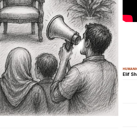
MAR
Kem
Ris
Bon
HUMANI
Elif S