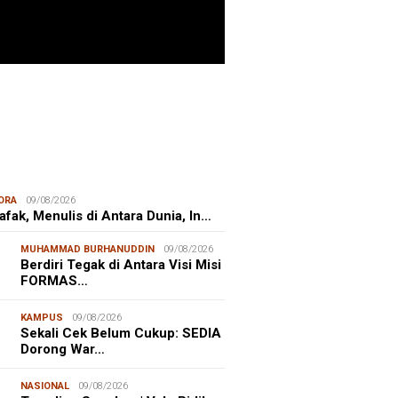
ITIME CORNER
25/07/2026
enhut Gandeng OceanX Perkuat
et Taman Nasional Laut, Taka
erate Masuk
ORA
09/08/2026
hafak, Menulis di Antara Dunia, In…
MUHAMMAD BURHANUDDIN
09/08/2026
Berdiri Tegak di Antara Visi Misi
FORMAS…
KAMPUS
09/08/2026
Sekali Cek Belum Cukup: SEDIA
Dorong War…
NASIONAL
09/08/2026