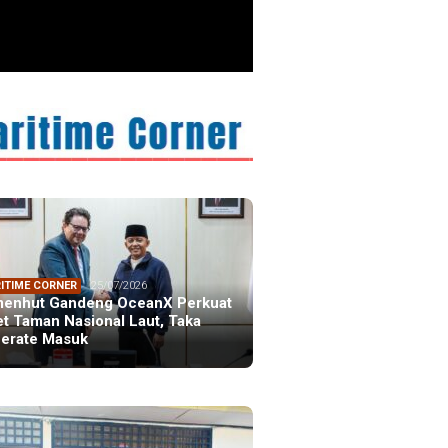
ITIME CORNER
25/07/2026
enhut Gandeng OceanX Perkuat
et Taman Nasional Laut, Taka
erate Masuk