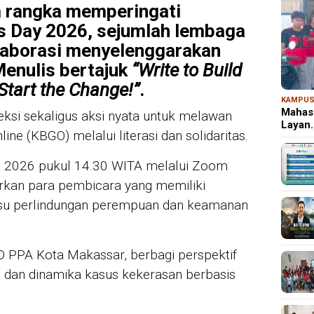
 rangka memperingati
s Day 2026, sejumlah lembaga
laborasi menyelenggarakan
enulis bertajuk
“Write to Build
 Start the Change!”
.
KAMPU
Mahas
leksi sekaligus aksi nyata untuk melawan
Layan
ne (KBGO) melalui literasi dan solidaritas.
t 2026 pukul 14.30 WITA melalui Zoom
irkan para pembicara yang memiliki
su perlindungan perempuan dan keamanan
D PPA Kota Makassar, berbagi perspektif
 dan dinamika kasus kekerasan berbasis