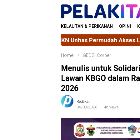
Skip
to
content
KELAUTAN & PERIKANAN
OPINI
K
as Permudah Akses Layanan Sosial Masyarakat me
Home
GEDSI Corner
Menulis untuk Solidar
Lawan KBGO dalam Ran
2026
Redaksi
04/03/2026
148 views