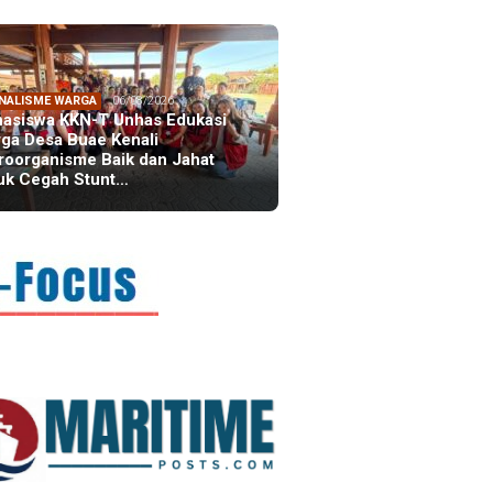
NALISME WARGA
06/08/2026
asiswa KKN-T Unhas Edukasi
ga Desa Buae Kenali
roorganisme Baik dan Jahat
uk Cegah Stunt…
FOCUS
06/08/2026
msu Alam, CIDES ICMI:
encanaan Pembangunan Semata
malitas, An…