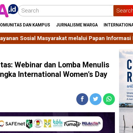
Searc
OMUNITAS DAN KAMPUS
JURNALISME WARGA
INTERNATION
lalui Papan Informasi Desa
Portal Website Perpu
itas: Webinar dan Lomba Menulis
gka International Women’s Day