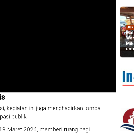
JUR
Mah
War
Mik
unt
IN 
Sya
Per
For
is
si, kegiatan ini juga menghadirkan lomba
pasi publik.
 18 Maret 2026, memberi ruang bagi