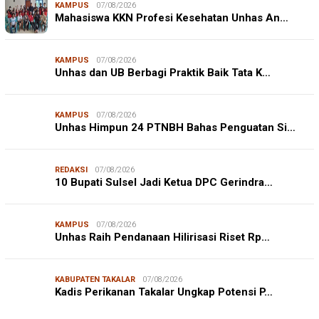
KAMPUS
07/08/2026
Mahasiswa KKN Profesi Kesehatan Unhas An…
KAMPUS
07/08/2026
Unhas dan UB Berbagi Praktik Baik Tata K…
KAMPUS
07/08/2026
Unhas Himpun 24 PTNBH Bahas Penguatan Si…
REDAKSI
07/08/2026
10 Bupati Sulsel Jadi Ketua DPC Gerindra…
KAMPUS
07/08/2026
Unhas Raih Pendanaan Hilirisasi Riset Rp…
JURNALISME WARGA
06/08/2026
KABUPATEN TAKALAR
07/08/2026
Mahasiswa KKN-T Unhas Edukasi Warga Desa Buae
Kadis Perikanan Takalar Ungkap Potensi P…
Kenali Mikroorganisme Baik dan Jahat untuk Cegah
Stunt…