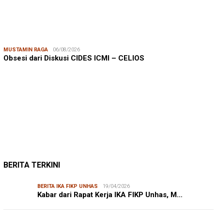
MUSTAMIN RAGA
06/08/2026
Obsesi dari Diskusi CIDES ICMI – CELIOS
JUMARDI LANTA
31/05/2026
Mendengar Suara Petani Rumput Laut Sanrobone
BERITA TERKINI
BERITA IKA FIKP UNHAS
19/04/2026
Kabar dari Rapat Kerja IKA FIKP Unhas, M…