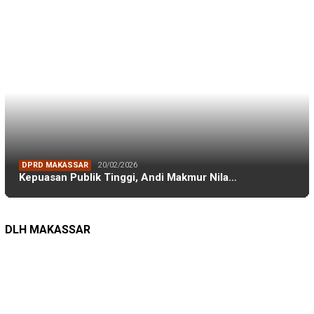
LINGKUNGAN HIDUP
27/07/2026
Belanja Pemerintah Bisa Menyelamatkan Hu…
DLH MAKASSAR
DINAS PERHUBUNGAN
22/12/2025
Pete-pete Laut Makassar Siap Beroperasi …
DISHUB MAKASSAR
TAGS
Adnan Purichta Ichsan
(26)
A Ina Kartika Sari
(25)
Andi Amran Sulaiman
(18)
Andi Ina Kartika Sari
(48)