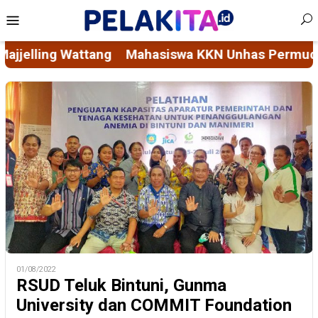
Skip
Mobile
to
Menu
content
KN Unhas Permudah Akses Layanan Sosial Masyara
01/08/2022
RSUD Teluk Bintuni, Gunma
University dan COMMIT Foundation