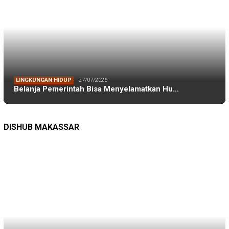
Andi Sudirman Sulaiman
(17)
Danny Pomanto
(84)
Darwis Ismail
(53)
DFW Indonesia
(23)
Dishub Makassar
(17)
DLH Kota Makassar
(19)
DLH Makassar
(36)
DPRD Kota Makassar
(44)
DPRD Makassar
(174)
FEB Unhas
(27)
Ferdi Mochtar
(32)
FH Unhas
(19)
FIKP
(16)
FIKP Unhas
(39)
FKM Unhas
(29)
Galesong
(18)
Gowa
(20)
IKAFE Unhas
(17)
IKA Smansa 89 Makassar
(18)
IKA Smansa Makassar
(57)
IKA Unhas
(54)
IKA Unhas Sulsel
(26)
iskindo
(29)
ISLA Unhas
(17)
KKP
(129)
Lingkungan Hidup
(16)
makassar
(46)
Mubes IKA Unhas
(17)
muhammad burhanuddin
(24)
Perikanan
(39)
Pinrang
(20)
PPP
(26)
PT Vale
(26)
Rudianto Lallo
(24)
Rusdin Tompo
(19)
selayar
(21)
Smansa Makassar
(55)
SOSBOFI
(48)
sulsel
(17)
Unhas
(294)
Zainal Ibrahim
(27)