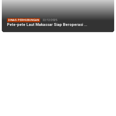
PT PELAKITA MEDIA INDONESIA
Disclaimer
Indeks
Pedoman Media Siber