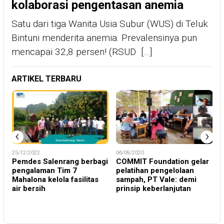
kolaborasi pengentasan anemia
Satu dari tiga Wanita Usia Subur (WUS) di Teluk
Bintuni menderita anemia. Prevalensinya pun
mencapai 32,8 persen! (RSUD […]
ARTIKEL TERBARU
‹
›
25/12/2022
06/09/2020
0
Pemdes Salenrang berbagi
COMMIT Foundation gelar
S
pengalaman Tim 7
pelatihan pengelolaan
F
n
Mahalona kelola fasilitas
sampah, PT Vale: demi
e
air bersih
prinsip keberlanjutan