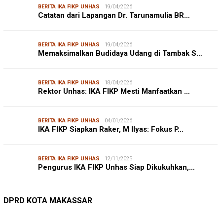
BERITA IKA FIKP UNHAS
19/04/2026
Catatan dari Lapangan Dr. Tarunamulia BR…
BERITA IKA FIKP UNHAS
19/04/2026
Memaksimalkan Budidaya Udang di Tambak S…
BERITA IKA FIKP UNHAS
18/04/2026
Rektor Unhas: IKA FIKP Mesti Manfaatkan …
BERITA IKA FIKP UNHAS
04/01/2026
IKA FIKP Siapkan Raker, M Ilyas: Fokus P…
BERITA IKA FIKP UNHAS
12/11/2025
Pengurus IKA FIKP Unhas Siap Dikukuhkan,…
DPRD MAKASSAR
20/02/2026
Kepuasan Publik Tinggi, Andi Makmur Nila…
DPRD KOTA MAKASSAR