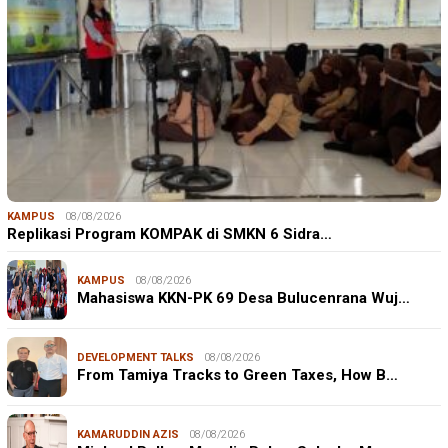
KAMPUS
08/08/2026
Replikasi Program KOMPAK di SMKN 6 Sidra…
KAMPUS
08/08/2026
Mahasiswa KKN-PK 69 Desa Bulucenrana Wuj…
DEVELOPMENT TALKS
08/08/2026
From Tamiya Tracks to Green Taxes, How B…
KAMARUDDIN AZIS
08/08/2026