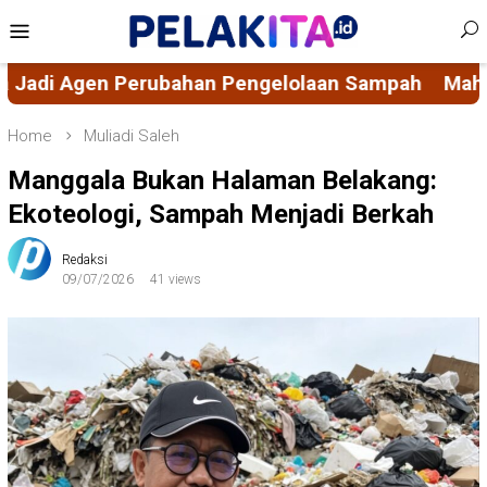
Skip
Mobile
to
Menu
content
aan Sampah
Mahasiswa KKN-PK 69 Desa Bulucenr
Home
Muliadi Saleh
Manggala Bukan Halaman Belakang:
Ekoteologi, Sampah Menjadi Berkah
Redaksi
09/07/2026
41 views