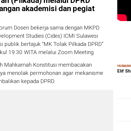
rah (Pilkada) melalui DPRD
langan akademisi dan pegiat
 Forum Dosen bekerja sama dengan MKPD
MAR
Kem
velopment Studies (Cides) ICMI Sulawesi
Ris
Bon
i publik bertajuk “MK Tolak Pilkada DPRD”
ukul 19.30 WITA melalui Zoom Meeting.
telah Mahkamah Konstitusi membacakan
HUMANI
Elif S
nya menolak permohonan agar mekanisme
mbalikan kepada DPRD.