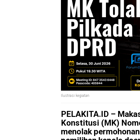
Ilustrasi kegiatan
PELAKITA.ID – Maka
Konstitusi (MK) Nom
menolak permohonan u