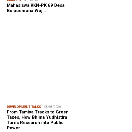
KAMPUS
08/08/2026
NALISME WARGA
08/08/2026
Mahasiswa KKN-PK 69 Desa
asiswa KKN-PK Unhas Edukasi
Bulucenrana Wuj…
wa SD Cegah Karies melalui
gram “SENYUM CERIA”
FOCUS
06/08/2026
msu Alam, CIDES ICMI:
encanaan Pembangunan Semata
malitas, An…
DEVELOPMENT TALKS
08/08/2026
From Tamiya Tracks to Green
Taxes, How Bhima Yudhistira
Turns Research into Public
Power