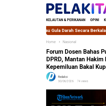
Skip
to
content
KELAUTAN & PERIKANAN
OPINI
K
 Pantau Gula Darah Secara Berkala
Trending Sepe
Home
Nasional
Forum Dosen Bahas Pu
DPRD, Mantan Hakim K
Kepemiluan Bakal Kup
Redaksi
30/06/2026
74 views