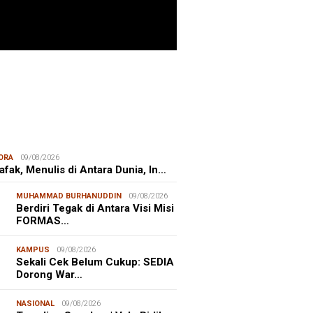
ITIME CORNER
25/07/2026
enhut Gandeng OceanX Perkuat
et Taman Nasional Laut, Taka
erate Masuk
ORA
09/08/2026
hafak, Menulis di Antara Dunia, In…
MUHAMMAD BURHANUDDIN
09/08/2026
Berdiri Tegak di Antara Visi Misi
FORMAS…
KAMPUS
09/08/2026
Sekali Cek Belum Cukup: SEDIA
Dorong War…
NASIONAL
09/08/2026