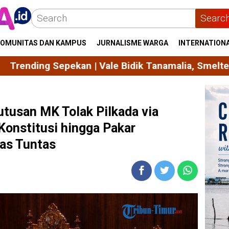
Searc
OMUNITAS DAN KAMPUS
JURNALISME WARGA
INTERNATION
kan | Vale Bidik Tanamalia, Smelter Manyar PTFI 
tusan MK Tolak Pilkada via
onstitusi hingga Pakar
as Tuntas