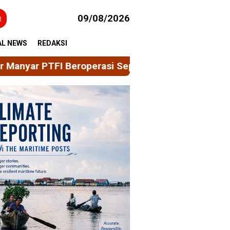
h
09/08/2026
AL NEWS
REDAKSI
Beroperasi September 2026
Muhd Nur Sangadji | Da