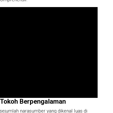
JUR
Mah
Sis
Pro
IN 
Sya
Per
For
-Tokoh Berpengalaman
sejumlah narasumber yang dikenal luas di