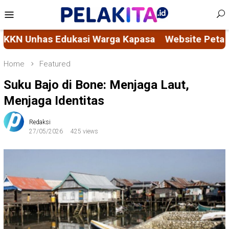
Skip
Mobile
to
Menu
content
asi Warga Kapasa
Website Peta Digital KKN Unhas
Home
Featured
Suku Bajo di Bone: Menjaga Laut,
Menjaga Identitas
Redaksi
27/05/2026
425 views