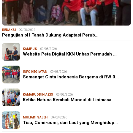
REDAKSI
09/08/2026
Pengujian pH Tanah Dukung Adaptasi Perub…
KAMPUS
09/08/2026
Website Peta Digital KKN Unhas Permudah …
INFO KEGIIATAN
09/08/2026
Semangat Cinta Indonesia Bergema di RW 0…
KAMARUDDIN AZIS
09/08/2026
Ketika Natuna Kembali Muncul di Linimasa
MULIADI SALEH
09/08/2026
Tisu, Cumi-cumi, dan Laut yang Menghidup…