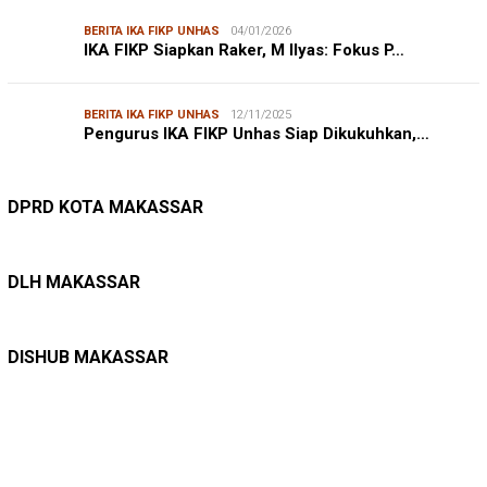
BERITA IKA FIKP UNHAS
04/01/2026
IKA FIKP Siapkan Raker, M Ilyas: Fokus P…
BERITA IKA FIKP UNHAS
12/11/2025
Pengurus IKA FIKP Unhas Siap Dikukuhkan,…
DPRD MAKASSAR
20/02/2026
Kepuasan Publik Tinggi, Andi Makmur Nila…
DPRD KOTA MAKASSAR
LINGKUNGAN HIDUP
27/07/2026
Belanja Pemerintah Bisa Menyelamatkan Hu…
DLH MAKASSAR
DINAS PERHUBUNGAN
22/12/2025
Pete-pete Laut Makassar Siap Beroperasi …
DISHUB MAKASSAR