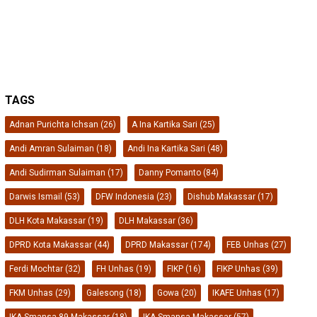
TAGS
Adnan Purichta Ichsan
(26)
A Ina Kartika Sari
(25)
Andi Amran Sulaiman
(18)
Andi Ina Kartika Sari
(48)
Andi Sudirman Sulaiman
(17)
Danny Pomanto
(84)
Darwis Ismail
(53)
DFW Indonesia
(23)
Dishub Makassar
(17)
DLH Kota Makassar
(19)
DLH Makassar
(36)
DPRD Kota Makassar
(44)
DPRD Makassar
(174)
FEB Unhas
(27)
Ferdi Mochtar
(32)
FH Unhas
(19)
FIKP
(16)
FIKP Unhas
(39)
FKM Unhas
(29)
Galesong
(18)
Gowa
(20)
IKAFE Unhas
(17)