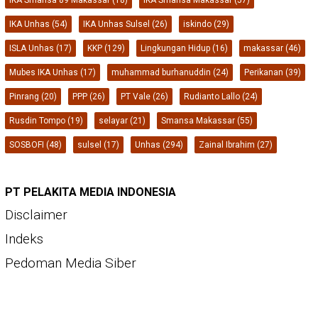
IKA Smansa 89 Makassar
(18)
IKA Smansa Makassar
(57)
IKA Unhas
(54)
IKA Unhas Sulsel
(26)
iskindo
(29)
ISLA Unhas
(17)
KKP
(129)
Lingkungan Hidup
(16)
makassar
(46)
Mubes IKA Unhas
(17)
muhammad burhanuddin
(24)
Perikanan
(39)
Pinrang
(20)
PPP
(26)
PT Vale
(26)
Rudianto Lallo
(24)
Rusdin Tompo
(19)
selayar
(21)
Smansa Makassar
(55)
SOSBOFI
(48)
sulsel
(17)
Unhas
(294)
Zainal Ibrahim
(27)
PT PELAKITA MEDIA INDONESIA
Disclaimer
Indeks
Pedoman Media Siber