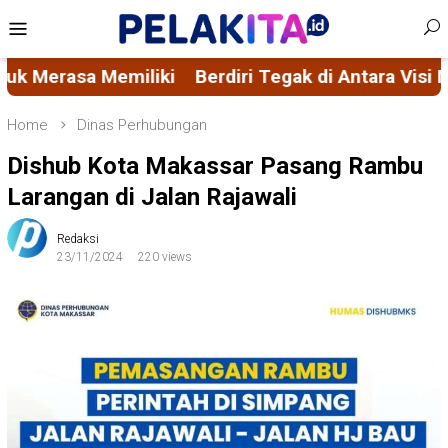
Skip
Mobile
to
Menu
content
i Tegak di Antara Visi Misi FORMAS dan Ascacita Nu
Home
Dinas Perhubungan
Dishub Kota Makassar Pasang Rambu
Larangan di Jalan Rajawali
Redaksi
23/11/2024
220 views