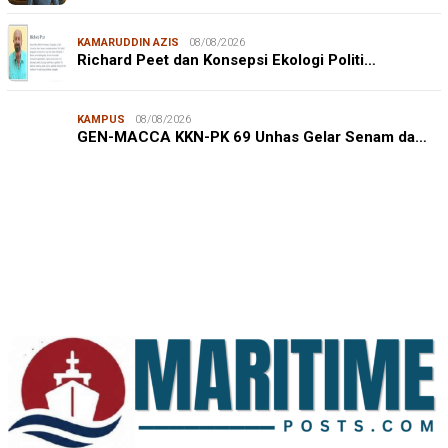
KAMARUDDIN AZIS
08/08/2026
Richard Peet dan Konsepsi Ekologi Politi…
KAMPUS
08/08/2026
JURNALISME WARGA
08/08/2026
GEN-MACCA KKN-PK 69 Unhas Gelar Senam da…
Mahasiswa KKN-PK Unhas Edukasi Siswa SD Cegah
Karies melalui Program “SENYUM CERIA”
IN FOCUS
06/08/2026
Syamsu Alam, CIDES ICMI: Perencanaan Pembangunan
Semata Formalitas, An…