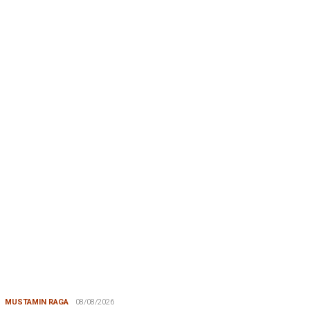
MUSTAMIN RAGA
08/08/2026
Mustamin Raga | Jeneberang, Kekayaan yang Memiskinkan
JUMARDI LANTA
31/05/2026
Mendengar Suara Petani Rumput Laut Sanrobone
BERITA TERKINI
BERITA IKA FIKP UNHAS
19/04/2026
Kabar dari Rapat Kerja IKA FIKP Unhas, M…