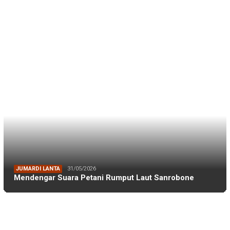
DPRD MAKASSAR
20/02/2026
Kepuasan Publik Tinggi, Andi Makmur Nila…
DLH MAKASSAR