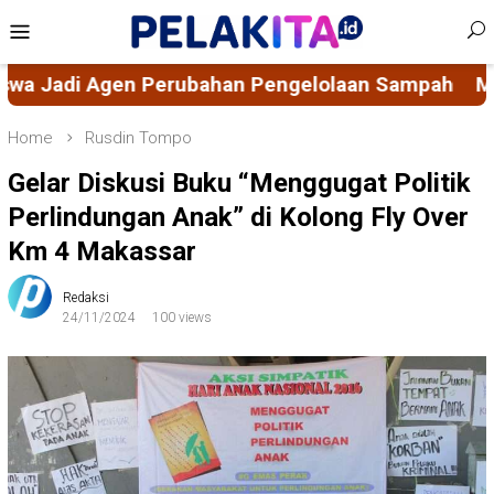
Skip
Mobile
to
Menu
content
ngelolaan Sampah
Mahasiswa KKN-PK 69 Desa Bul
Home
Rusdin Tompo
Gelar Diskusi Buku “Menggugat Politik
Perlindungan Anak” di Kolong Fly Over
Km 4 Makassar
Redaksi
24/11/2024
100 views