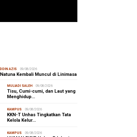
ITIME CORNER
25/07/2026
enhut Gandeng OceanX Perkuat
et Taman Nasional Laut, Taka
erate Masuk
DDIN AZIS
09/08/2026
 Natuna Kembali Muncul di Linimasa
MULIADI SALEH
09/08/2026
Tisu, Cumi-cumi, dan Laut yang
Menghidup…
KAMPUS
09/08/2026
KKN-T Unhas Tingkatkan Tata
Kelola Kelur…
KAMPUS
09/08/2026