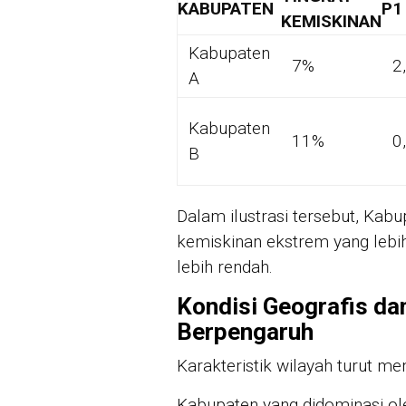
KABUPATEN
P1
KEMISKINAN
Kabupaten
7%
2
A
Kabupaten
11%
0
B
Dalam ilustrasi tersebut, Kabu
kemiskinan ekstrem yang lebih
lebih rendah.
Kondisi Geografis da
Berpengaruh
Karakteristik wilayah turut m
Kabupaten yang didominasi ole