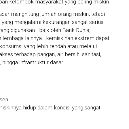
upan kelompok masyarakat yang paling miskin.
JUR
Mah
Sis
dar menghitung jumlah orang miskin, tetapi
Pro
a yang mengalami kekurangan sangat serius.
ang digunakan—baik oleh Bank Dunia,
IN 
Sya
n lembaga lainnya—kemiskinan ekstrem dapat
Per
onsumsi yang lebih rendah atau melalui
For
akses terhadap pangan, air bersih, sanitasi,
 hingga infrastruktur dasar.
sen.
iskinnya hidup dalam kondisi yang sangat