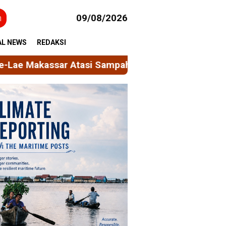
h
09/08/2026
AL NEWS
REDAKSI
Atasi Sampah Plastik
Elif Shafak, Menulis di Anta