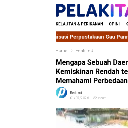
Skip
to
content
KELAUTAN & PERIKANAN
OPINI
K
 Modernisasi Perpustakaan Gau Panrita
HUMAN FISI
Home
Featured
Mengapa Sebuah Daera
Kemiskinan Rendah te
Memahami Perbedaan d
Redaksi
01/07/2026
32 views