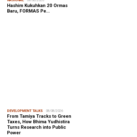
NASIONAL
09/08/2026
NALISME WARGA
08/08/2026
Hashim Kukuhkan 20 Ormas
asiswa KKN-PK Unhas Edukasi
Baru, FORMAS Pe…
wa SD Cegah Karies melalui
gram “SENYUM CERIA”
FOCUS
06/08/2026
msu Alam, CIDES ICMI:
encanaan Pembangunan Semata
malitas, An…
DEVELOPMENT TALKS
08/08/2026
From Tamiya Tracks to Green
Taxes, How Bhima Yudhistira
Turns Research into Public
Power