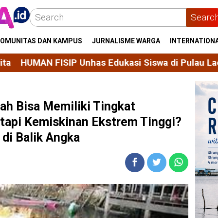
Searc
OMUNITAS DAN KAMPUS
JURNALISME WARGA
INTERNATION
P Unhas Edukasi Siswa di Pulau Lae-Lae Makassar 
h Bisa Memiliki Tingkat
tapi Kemiskinan Ekstrem Tinggi?
i Balik Angka