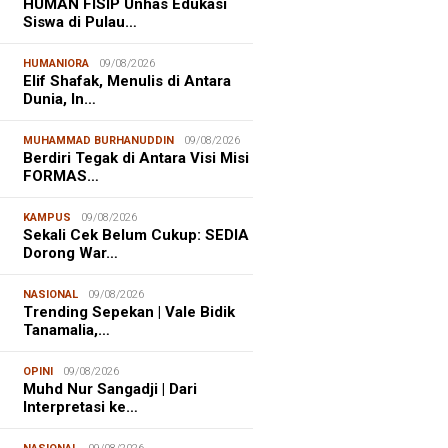
HUMAN FISIP Unhas Edukasi
Siswa di Pulau…
HUMANIORA
09/08/2026
Elif Shafak, Menulis di Antara
Dunia, In…
MUHAMMAD BURHANUDDIN
09/08/2026
Berdiri Tegak di Antara Visi Misi
FORMAS…
KAMPUS
09/08/2026
Sekali Cek Belum Cukup: SEDIA
Dorong War…
NASIONAL
09/08/2026
Trending Sepekan | Vale Bidik
Tanamalia,…
OPINI
09/08/2026
Muhd Nur Sangadji | Dari
Interpretasi ke…