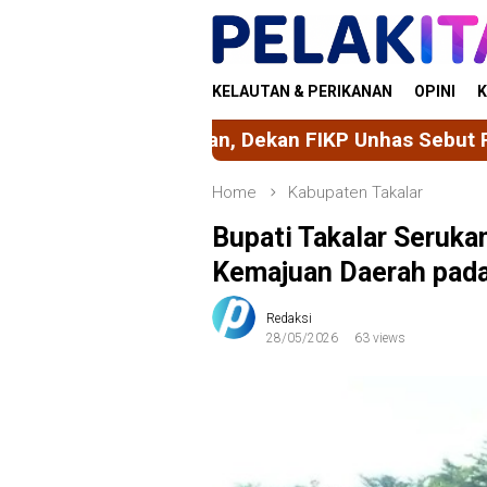
Skip
to
content
KELAUTAN & PERIKANAN
OPINI
K
an FIKP Unhas Sebut Pangan Akuatik Harus Menjad
Home
Kabupaten Takalar
Bupati Takalar Seruka
Kemajuan Daerah pada 
Redaksi
28/05/2026
63 views