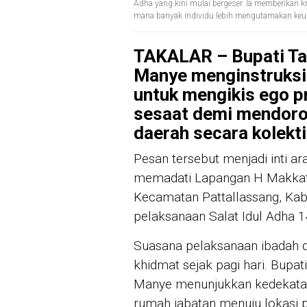
Adha yang kini mulai bergeser. Ia memberikan kr
mana banyak individu lebih mengutamakan keu
TAKALAR – Bupati T
Manye menginstruksi
untuk mengikis ego pr
sesaat demi mendor
daerah secara kolekti
Pesan tersebut menjadi inti a
memadati Lapangan H Makkatan
Kecamatan Pattallassang, Kabu
pelaksanaan Salat Idul Adha 
Suasana pelaksanaan ibadah di
khidmat sejak pagi hari. Bup
Manye menunjukkan kedekatan
rumah jabatan menuju lokasi p