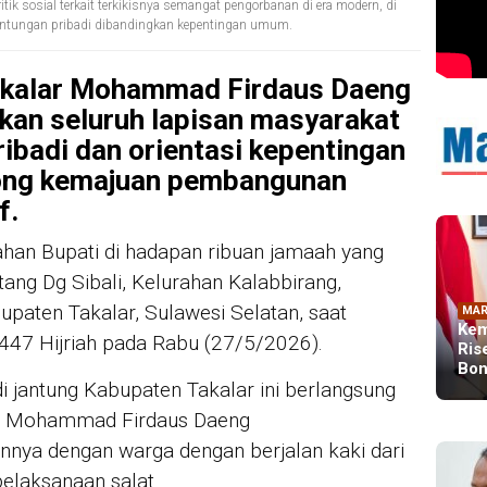
itik sosial terkait terkikisnya semangat pengorbanan di era modern, di
ntungan pribadi dibandingkan kepentingan umum.
akalar Mohammad Firdaus Daeng
kan seluruh lapisan masyarakat
ibadi dan orientasi kepentingan
ong kemajuan pembangunan
f.
rahan Bupati di hadapan ribuan jamaah yang
g Dg Sibali, Kelurahan Kalabbirang,
paten Takalar, Sulawesi Selatan, saat
MAR
Kem
1447 Hijriah pada Rabu (27/5/2026).
Ris
Bon
 jantung Kabupaten Takalar ini berlangsung
ati Mohammad Firdaus Daeng
nya dengan warga dengan berjalan kaki dari
elaksanaan salat.