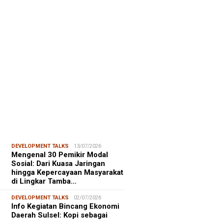
FOCUS
06/08/2026
msu Alam, CIDES ICMI:
encanaan Pembangunan Semata
malitas, An…
DEVELOPMENT TALKS
13/07/2026
Mengenal 30 Pemikir Modal
Sosial: Dari Kuasa Jaringan
hingga Kepercayaan Masyarakat
di Lingkar Tamba…
DEVELOPMENT TALKS
02/07/2026
Info Kegiatan Bincang Ekonomi
Daerah Sulsel: Kopi sebagai