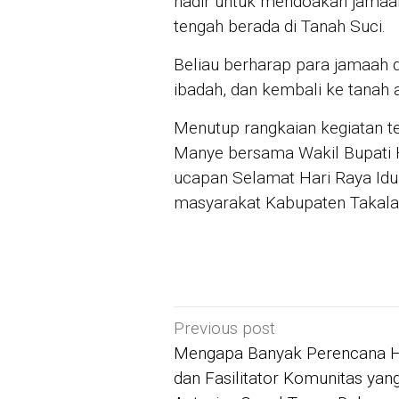
hadir untuk mendoakan jamaah 
tengah berada di Tanah Suci.
Beliau berharap para jamaah 
ibadah, dan kembali ke tanah a
Menutup rangkaian kegiatan 
Manye bersama Wakil Bupati 
ucapan Selamat Hari Raya Idu
masyarakat Kabupaten Takala
Post
Previous post
navigation
Mengapa Banyak Perencana 
dan Fasilitator Komunitas yan