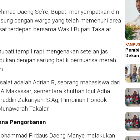
chmad Daeng Se’re, Bupati menyempatkan diri
gsung dengan warga yang telah memenuhi area
af terdepan bersama Wakil Bupati Takalar
KAMPU
Pembi
upati tampil rapi mengenakan setelan jas
Dekan
padukan dengan sarung batik bernuansa merah
m.
salat adalah Adrian R, seorang mahasiswa dari
IBA Makassar, sementara khutbah Idul Adha
ruddin Zakariyah, S.Ag, Pimpinan Pondok
 Munawarah Takalar.
Makna Pengorbanan
Mohammad Firdaus Daeng Manye melakukan