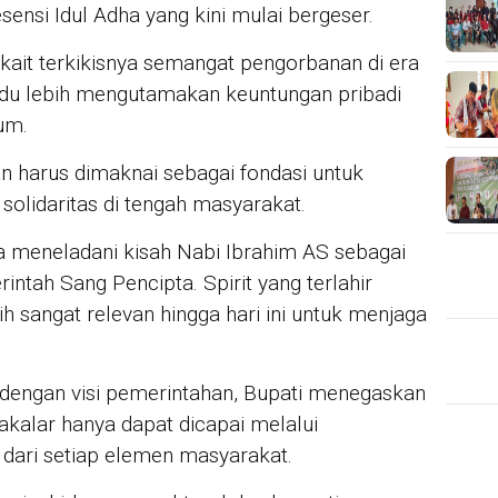
ensi Idul Adha yang kini mulai bergeser.
rkait terkikisnya semangat pengorbanan di era
idu lebih mengutamakan keuntungan pribadi
um.
n harus dimaknai sebagai fondasi untuk
solidaritas di tengah masyarakat.
kita meneladani kisah Nabi Ibrahim AS sebagai
ntah Sang Pencipta. Spirit yang terlahir
sih sangat relevan hingga hari ini untuk menjaga
 dengan visi pemerintahan, Bupati menegaskan
JUR
alar hanya dapat dicapai melalui
Mah
War
 dari setiap elemen masyarakat.
Mik
unt