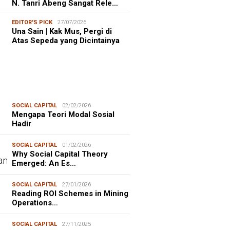
N. Tanri Abeng Sangat Rele…
EDITOR'S PICK
27/07/2026
Una Sain | Kak Mus, Pergi di
Atas Sepeda yang Dicintainya
SOCIAL CAPITAL
02/02/2026
Mengapa Teori Modal Sosial
Hadir
SOCIAL CAPITAL
01/02/2026
Why Social Capital Theory
Emerged: An Es…
SOCIAL CAPITAL
27/01/2026
Reading ROI Schemes in Mining
Operations…
SOCIAL CAPITAL
27/11/2025