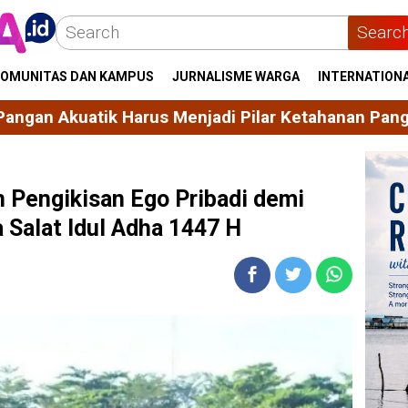
Searc
OMUNITAS DAN KAMPUS
JURNALISME WARGA
INTERNATION
i Pilar Ketahanan Pangan Nasional
Kadis KP Suls
n Pengikisan Ego Pribadi demi
Salat Idul Adha 1447 H