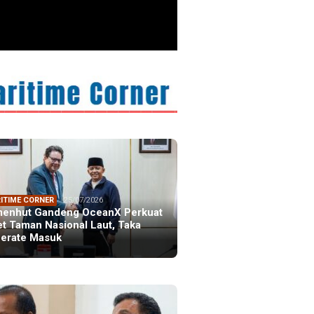
ITIME CORNER
25/07/2026
enhut Gandeng OceanX Perkuat
et Taman Nasional Laut, Taka
erate Masuk