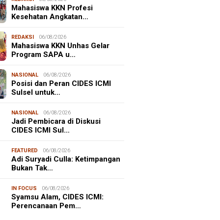
Mahasiswa KKN Profesi
Kesehatan Angkatan…
REDAKSI
06/08/2026
Mahasiswa KKN Unhas Gelar
Program SAPA u…
NASIONAL
06/08/2026
Posisi dan Peran CIDES ICMI
Sulsel untuk…
NASIONAL
06/08/2026
Jadi Pembicara di Diskusi
CIDES ICMI Sul…
FEATURED
06/08/2026
Adi Suryadi Culla: Ketimpangan
Bukan Tak…
NALISME WARGA
06/08/2026
IN FOCUS
06/08/2026
asiswa KKN-T Unhas Edukasi
Syamsu Alam, CIDES ICMI:
ga Desa Buae Kenali
Perencanaan Pem…
roorganisme Baik dan Jahat
uk Cegah Stunt…