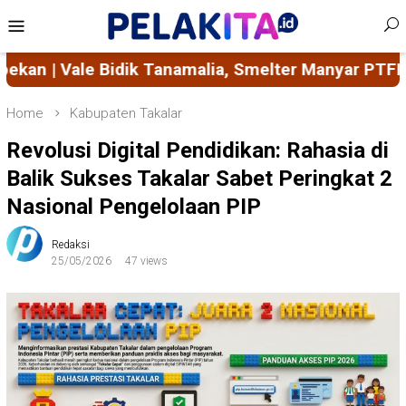
Skip
Mobile
to
Menu
content
anamalia, Smelter Manyar PTFI Beroperasi Septemb
Home
Kabupaten Takalar
Revolusi Digital Pendidikan: Rahasia di
Balik Sukses Takalar Sabet Peringkat 2
Nasional Pengelolaan PIP
Redaksi
25/05/2026
47 views