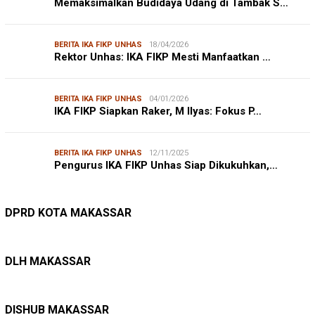
Memaksimalkan Budidaya Udang di Tambak S…
BERITA IKA FIKP UNHAS
18/04/2026
Rektor Unhas: IKA FIKP Mesti Manfaatkan …
BERITA IKA FIKP UNHAS
04/01/2026
IKA FIKP Siapkan Raker, M Ilyas: Fokus P…
BERITA IKA FIKP UNHAS
12/11/2025
Pengurus IKA FIKP Unhas Siap Dikukuhkan,…
DPRD MAKASSAR
20/02/2026
Kepuasan Publik Tinggi, Andi Makmur Nila…
DPRD KOTA MAKASSAR
LINGKUNGAN HIDUP
27/07/2026
Belanja Pemerintah Bisa Menyelamatkan Hu…
DLH MAKASSAR
DINAS PERHUBUNGAN
22/12/2025
Pete-pete Laut Makassar Siap Beroperasi …
DISHUB MAKASSAR