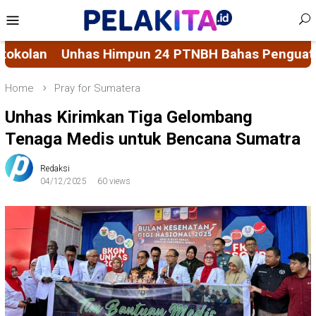
Skip
Mobile
to
Menu
content
4 PTNBH Bahas Penguatan Sistem Penjaminan Mutu
Home
Pray for Sumatera
Unhas Kirimkan Tiga Gelombang
Tenaga Medis untuk Bencana Sumatra
Redaksi
04/12/2025
60 views