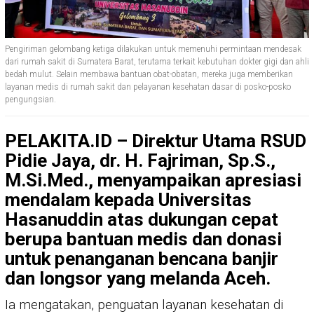
Pengiriman gelombang ketiga dilakukan untuk memenuhi permintaan mendesak
dari rumah sakit di Sumatera Barat, terutama terkait kebutuhan dokter gigi dan ahli
bedah mulut. Selain membawa bantuan obat-obatan, mereka juga memberikan
layanan medis di rumah sakit dan pelayanan kesehatan dasar di posko-posko
pengungsian.
PELAKITA.ID – Direktur Utama RSUD
Pidie Jaya, dr. H. Fajriman, Sp.S.,
M.Si.Med., menyampaikan apresiasi
mendalam kepada Universitas
Hasanuddin atas dukungan cepat
berupa bantuan medis dan donasi
untuk penanganan bencana banjir
dan longsor yang melanda Aceh.
Ia mengatakan, penguatan layanan kesehatan di