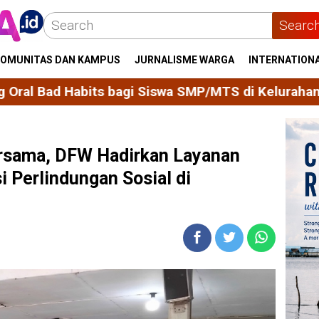
Searc
OMUNITAS DAN KAMPUS
JURNALISME WARGA
INTERNATION
swa SMP/MTS di Kelurahan Majjelling Wattang
Mah
rsama, DFW Hadirkan Layanan
 Perlindungan Sosial di