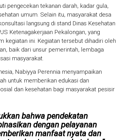
JUR
ti pengecekan tekanan darah, kadar gula,
Mah
War
kesehatan umum. Selain itu, masyarakat desa
Mik
onsultasi langsung di stand Dinas Kesehatan
unt
JS Ketenagakerjaan Pekalongan, yang
IN 
 kegiatan ini. Kegiatan tersebut dihadiri oleh
Sya
n, baik dari unsur pemerintah, lembaga
Per
For
isasi masyarakat.
nesia, Nabiyya Perennia menyampaikan
alah untuk memberikan edukasi dan
osial dan kesehatan bagi masyarakat pesisir
jukkan bahwa pendekatan
binasikan dengan pelayanan
berikan manfaat nyata dan