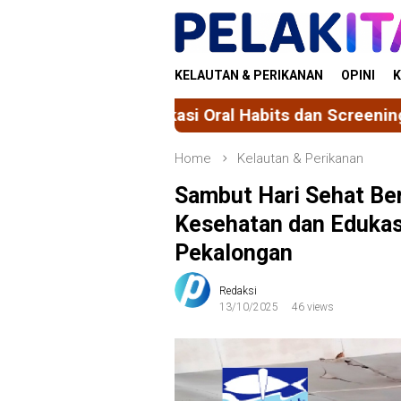
Skip
to
content
KELAUTAN & PERIKANAN
OPINI
K
Oral Habits dan Screening Oral Bad Habits bagi Si
Home
Kelautan & Perikanan
Sambut Hari Sehat Be
Kesehatan dan Edukasi
Pekalongan
Redaksi
13/10/2025
46 views