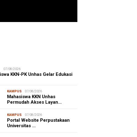
ITIME CORNER
25/07/2026
enhut Gandeng OceanX Perkuat
et Taman Nasional Laut, Taka
erate Masuk
S
07/08/2026
iswa KKN-PK Unhas Gelar Edukasi
KAMPUS
07/08/2026
Mahasiswa KKN Unhas
Permudah Akses Layan…
KAMPUS
07/08/2026
Portal Website Perpustakaan
Universitas …