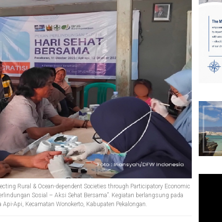
ting Rural & Ocean-dependent Societies through Participatory Economic
Perlindungan Sosial – Aksi Sehat Bersama”. Kegiatan berlangsung pada
a Api-Api, Kecamatan Wonokerto, Kabupaten Pekalongan.