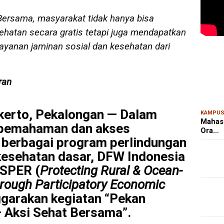
 Bersama, masyarakat tidak hanya bisa
hatan secara gratis tetapi juga mendapatkan
layanan jaminan sosial dan kesehatan dari
MAR
Kem
Ris
Bon
ran
erto, Pekalongan — Dalam
KAMPU
Mahas
 pemahaman dan akses
Ora…
 berbagai program perlindungan
 kesehatan dasar, DFW Indonesia
OSPER (
Protecting Rural & Ocean-
hrough Participatory Economic
garakan kegiatan “Pekan
– Aksi Sehat Bersama”.