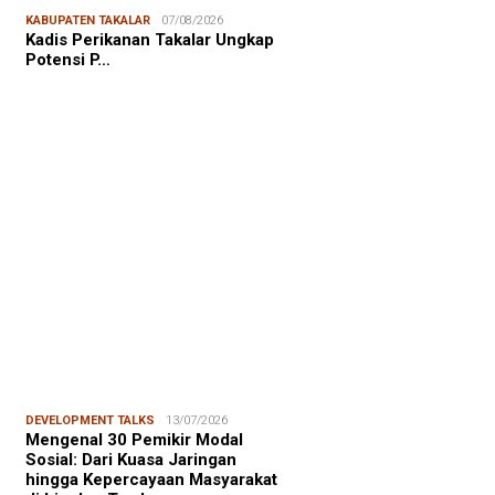
NALISME WARGA
06/08/2026
KABUPATEN TAKALAR
07/08/2026
asiswa KKN-T Unhas Edukasi
Kadis Perikanan Takalar Ungkap
ga Desa Buae Kenali
Potensi P…
roorganisme Baik dan Jahat
uk Cegah Stunt…
FOCUS
06/08/2026
msu Alam, CIDES ICMI:
encanaan Pembangunan Semata
malitas, An…
DEVELOPMENT TALKS
13/07/2026
Mengenal 30 Pemikir Modal
Sosial: Dari Kuasa Jaringan
hingga Kepercayaan Masyarakat