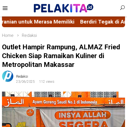
Skip
Mobile
to
Menu
content
erdiri Tegak di Antara Visi Misi FORMAS dan Ascaci
Home
Redaksi
Outlet Hampir Rampung, ALMAZ Fried
Chicken Siap Ramaikan Kuliner di
Metropolitan Makassar
Redaksi
23/06/2025
112 views