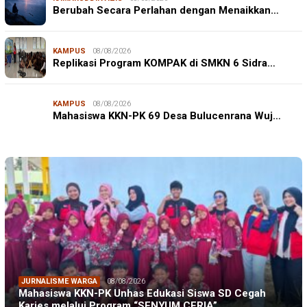
Berubah Secara Perlahan dengan Menaikkan…
KAMPUS
08/08/2026
Replikasi Program KOMPAK di SMKN 6 Sidra…
KAMPUS
08/08/2026
Mahasiswa KKN-PK 69 Desa Bulucenrana Wuj…
JURNALISME WARGA
08/08/2026
Mahasiswa KKN-PK Unhas Edukasi Siswa SD Cegah
Karies melalui Program “SENYUM CERIA”