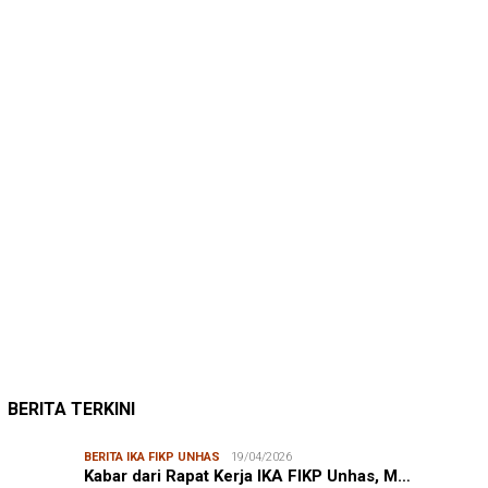
BERITA IKA FIKP UNHAS
19/04/2026
Kabar dari Rapat Kerja IKA FIKP Unhas, M…
BERITA IKA FIKP UNHAS
19/04/2026
Catatan dari Lapangan Dr. Tarunamulia BR…
BERITA IKA FIKP UNHAS
19/04/2026
Memaksimalkan Budidaya Udang di Tambak S…
BERITA IKA FIKP UNHAS
18/04/2026
Rektor Unhas: IKA FIKP Mesti Manfaatkan …
BERITA IKA FIKP UNHAS
04/01/2026
IKA FIKP Siapkan Raker, M Ilyas: Fokus P…
BERITA IKA FIKP UNHAS
12/11/2025
Pengurus IKA FIKP Unhas Siap Dikukuhkan,…