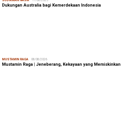
SUDIRMAN NASIR
17/08/2025
Dukungan Australia bagi Kemerdekaan Indonesia
MUSTAMIN RAGA
08/08/2026
Mustamin Raga | Jeneberang, Kekayaan yang Memiskinkan
JUMARDI LANTA
31/05/2026
Mendengar Suara Petani Rumput Laut Sanrobone
BERITA TERKINI