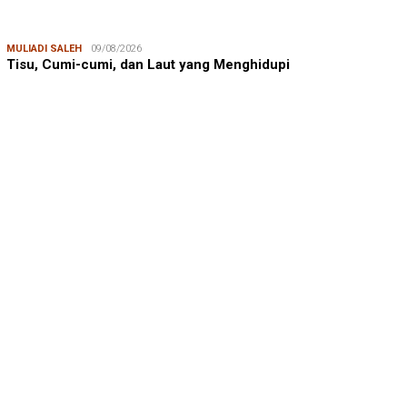
MULIADI SALEH
09/08/2026
Tisu, Cumi-cumi, dan Laut yang Menghidupi
ANDI ADRI ARIEF
23/07/2026
Prof. Andi Adri Arief: Menjaga Ruang Hidup Pesisir Bukan
Hanya Soal Lingkungan, …
SUDIRMAN NASIR
17/08/2025
Dukungan Australia bagi Kemerdekaan Indonesia