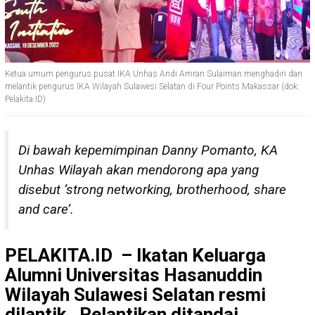
Ketua umum pengurus pusat IKA Unhas Andi Amran Sulaiman menghadiri dan
melantik pengurus IKA Wilayah Sulawesi Selatan di Four Points Makassar (dok:
Pelakita.ID)
Di bawah kepemimpinan Danny Pomanto, KA
Unhas Wilayah akan mendorong apa yang
disebut ‘strong networking, brotherhood, share
and care’.
PELAKITA.ID – Ikatan Keluarga
Alumni Universitas Hasanuddin
Wilayah Sulawesi Selatan resmi
dilantik. Pelantikan ditandai