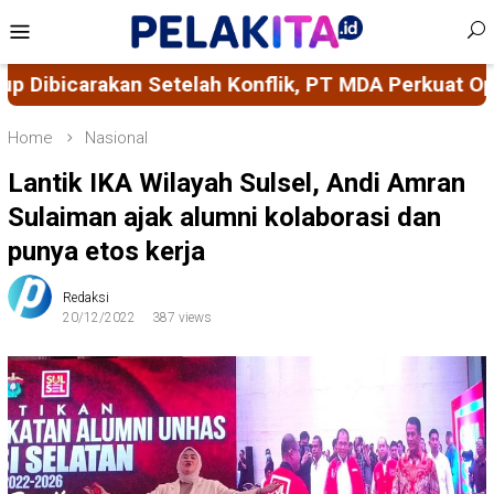
Skip
Mobile
to
Menu
content
nflik, PT MDA Perkuat Operasional Pertambangan B
Home
Nasional
Lantik IKA Wilayah Sulsel, Andi Amran
Sulaiman ajak alumni kolaborasi dan
punya etos kerja
Redaksi
20/12/2022
387 views