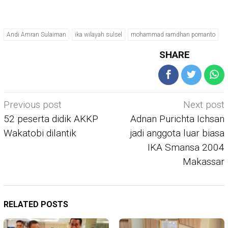
Andi Amran Sulaiman
ika wilayah sulsel
mohammad ramdhan pomanto
SHARE
Post
Previous post
Next post
navigation
52 peserta didik AKKP
Adnan Purichta Ichsan
Wakatobi dilantik
jadi anggota luar biasa
IKA Smansa 2004
Makassar
RELATED POSTS