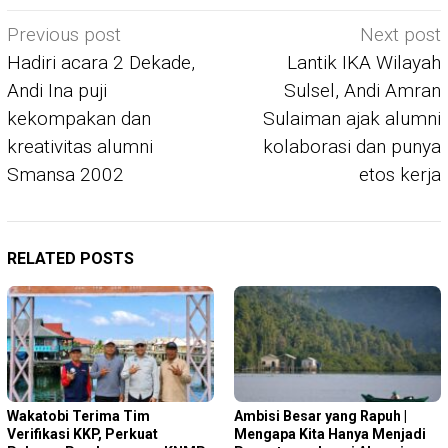
Post
Previous post
Next post
navigation
Hadiri acara 2 Dekade,
Lantik IKA Wilayah
Andi Ina puji
Sulsel, Andi Amran
kekompakan dan
Sulaiman ajak alumni
kreativitas alumni
kolaborasi dan punya
Smansa 2002
etos kerja
RELATED POSTS
Wakatobi Terima Tim
Ambisi Besar yang Rapuh |
Verifikasi KKP, Perkuat
Mengapa Kita Hanya Menjadi