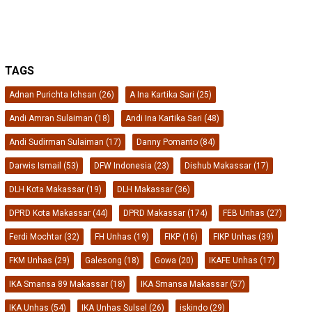
TAGS
Adnan Purichta Ichsan
(26)
A Ina Kartika Sari
(25)
Andi Amran Sulaiman
(18)
Andi Ina Kartika Sari
(48)
Andi Sudirman Sulaiman
(17)
Danny Pomanto
(84)
Darwis Ismail
(53)
DFW Indonesia
(23)
Dishub Makassar
(17)
DLH Kota Makassar
(19)
DLH Makassar
(36)
DPRD Kota Makassar
(44)
DPRD Makassar
(174)
FEB Unhas
(27)
Ferdi Mochtar
(32)
FH Unhas
(19)
FIKP
(16)
FIKP Unhas
(39)
FKM Unhas
(29)
Galesong
(18)
Gowa
(20)
IKAFE Unhas
(17)
IKA Smansa 89 Makassar
(18)
IKA Smansa Makassar
(57)
IKA Unhas
(54)
IKA Unhas Sulsel
(26)
iskindo
(29)