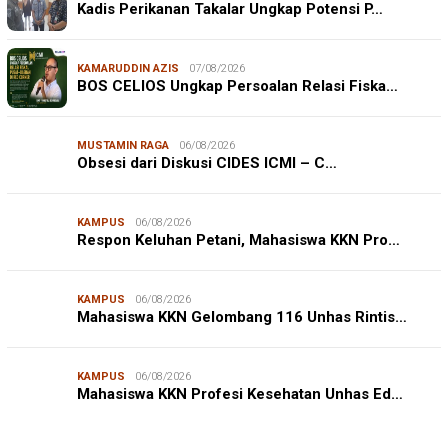
Kadis Perikanan Takalar Ungkap Potensi P…
KAMARUDDIN AZIS
07/08/2026
BOS CELIOS Ungkap Persoalan Relasi Fiska…
MUSTAMIN RAGA
06/08/2026
Obsesi dari Diskusi CIDES ICMI – C…
KAMPUS
06/08/2026
Respon Keluhan Petani, Mahasiswa KKN Pro…
KAMPUS
06/08/2026
Mahasiswa KKN Gelombang 116 Unhas Rintis…
JURNALISME WARGA
06/08/2026
KAMPUS
06/08/2026
Mahasiswa KKN-T Unhas Edukasi Warga Desa Buae
Mahasiswa KKN Profesi Kesehatan Unhas Ed…
Kenali Mikroorganisme Baik dan Jahat untuk Cegah
Stunt…