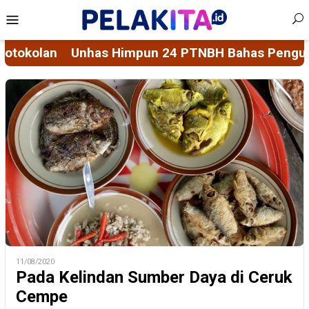
Skip
Mobile
to
Menu
content
PTNBH Bahas Penguatan Sistem Penjaminan Mutu P
11/08/2020
Pada Kelindan Sumber Daya di Ceruk
Cempe