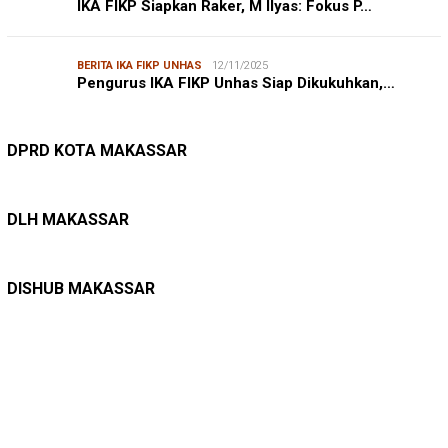
IKA FIKP Siapkan Raker, M Ilyas: Fokus P…
BERITA IKA FIKP UNHAS
12/11/2025
Pengurus IKA FIKP Unhas Siap Dikukuhkan,…
DPRD MAKASSAR
20/02/2026
Kepuasan Publik Tinggi, Andi Makmur Nila…
DPRD KOTA MAKASSAR
LINGKUNGAN HIDUP
27/07/2026
Belanja Pemerintah Bisa Menyelamatkan Hu…
DLH MAKASSAR
DINAS PERHUBUNGAN
22/12/2025
Pete-pete Laut Makassar Siap Beroperasi …
DISHUB MAKASSAR