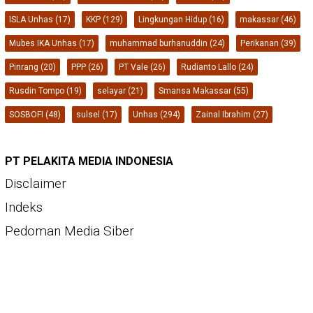
ISLA Unhas
(17)
KKP
(129)
Lingkungan Hidup
(16)
makassar
(46)
Mubes IKA Unhas
(17)
muhammad burhanuddin
(24)
Perikanan
(39)
Pinrang
(20)
PPP
(26)
PT Vale
(26)
Rudianto Lallo
(24)
Rusdin Tompo
(19)
selayar
(21)
Smansa Makassar
(55)
SOSBOFI
(48)
sulsel
(17)
Unhas
(294)
Zainal Ibrahim
(27)
PT PELAKITA MEDIA INDONESIA
Disclaimer
Indeks
Pedoman Media Siber