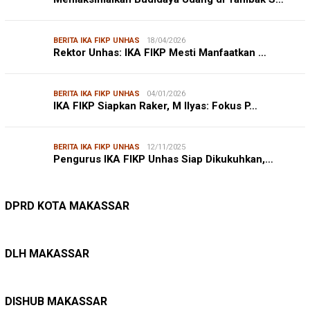
BERITA IKA FIKP UNHAS
18/04/2026
Rektor Unhas: IKA FIKP Mesti Manfaatkan …
BERITA IKA FIKP UNHAS
04/01/2026
IKA FIKP Siapkan Raker, M Ilyas: Fokus P…
BERITA IKA FIKP UNHAS
12/11/2025
Pengurus IKA FIKP Unhas Siap Dikukuhkan,…
DPRD MAKASSAR
20/02/2026
Kepuasan Publik Tinggi, Andi Makmur Nila…
DPRD KOTA MAKASSAR
LINGKUNGAN HIDUP
27/07/2026
Belanja Pemerintah Bisa Menyelamatkan Hu…
DLH MAKASSAR
DINAS PERHUBUNGAN
22/12/2025
Pete-pete Laut Makassar Siap Beroperasi …
DISHUB MAKASSAR