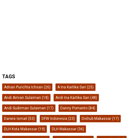
TAGS
Adnan Purichta Ichsan
(26)
A Ina Kartika Sari
(25)
Andi Amran Sulaiman
(18)
Andi Ina Kartika Sari
(48)
Andi Sudirman Sulaiman
(17)
Danny Pomanto
(84)
Darwis Ismail
(53)
DFW Indonesia
(23)
Dishub Makassar
(17)
DLH Kota Makassar
(19)
DLH Makassar
(36)