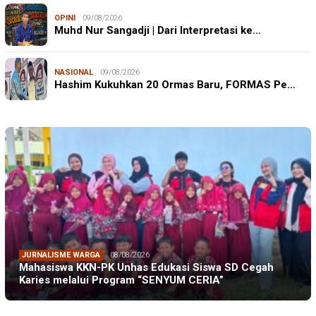
OPINI
09/08/2026
Muhd Nur Sangadji | Dari Interpretasi ke…
NASIONAL
09/08/2026
Hashim Kukuhkan 20 Ormas Baru, FORMAS Pe…
JURNALISME WARGA
08/08/2026
Mahasiswa KKN-PK Unhas Edukasi Siswa SD Cegah
Karies melalui Program “SENYUM CERIA”