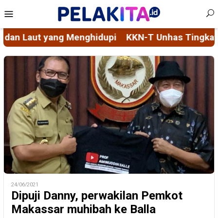
Skip
Mobile
to
Menu
content
pi
KKN-T Unhas Tingkatkan Tata Kelola Kelurahan 
24/06/2021
Dipuji Danny, perwakilan Pemkot
Makassar muhibah ke Balla