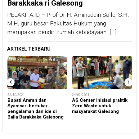
Barakkaka ri Galesong
PELAKITA.ID – Prof Dr H. Aminuddin Salle, S.H,
M.H, guru besar Fakultas Hukum yang
merupakan pendiri rumah kebudayaan […]
ARTIKEL TERBARU
‹
›
22/10/2021
24/02/2021
1,
Bupati Amran dan
AS Center inisiasi praktik
Syamsari bertukar
Zero Waste untuk
m
pengalaman dan ide di
masyarakat Galesong
Balla Barakkaka Galesong