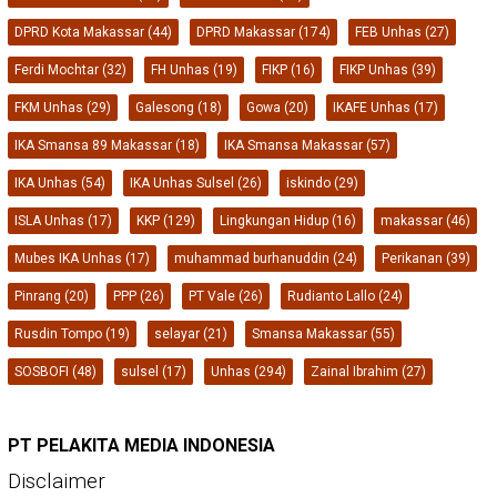
DPRD Kota Makassar
(44)
DPRD Makassar
(174)
FEB Unhas
(27)
Ferdi Mochtar
(32)
FH Unhas
(19)
FIKP
(16)
FIKP Unhas
(39)
FKM Unhas
(29)
Galesong
(18)
Gowa
(20)
IKAFE Unhas
(17)
IKA Smansa 89 Makassar
(18)
IKA Smansa Makassar
(57)
IKA Unhas
(54)
IKA Unhas Sulsel
(26)
iskindo
(29)
ISLA Unhas
(17)
KKP
(129)
Lingkungan Hidup
(16)
makassar
(46)
Mubes IKA Unhas
(17)
muhammad burhanuddin
(24)
Perikanan
(39)
Pinrang
(20)
PPP
(26)
PT Vale
(26)
Rudianto Lallo
(24)
Rusdin Tompo
(19)
selayar
(21)
Smansa Makassar
(55)
SOSBOFI
(48)
sulsel
(17)
Unhas
(294)
Zainal Ibrahim
(27)
PT PELAKITA MEDIA INDONESIA
Disclaimer