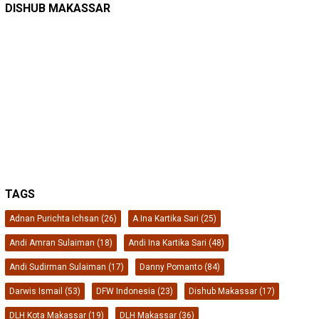
Pete-pete Laut Makassar Siap Beroperasi …
DISHUB MAKASSAR
TAGS
Adnan Purichta Ichsan
(26)
A Ina Kartika Sari
(25)
Andi Amran Sulaiman
(18)
Andi Ina Kartika Sari
(48)
Andi Sudirman Sulaiman
(17)
Danny Pomanto
(84)
Darwis Ismail
(53)
DFW Indonesia
(23)
Dishub Makassar
(17)
DLH Kota Makassar
(19)
DLH Makassar
(36)