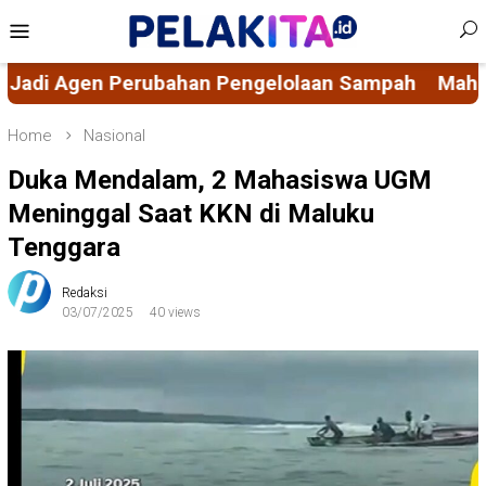
Skip
Mobile
to
Menu
content
an Sampah
Mahasiswa KKN-PK 69 Desa Bulucenra
Home
Nasional
Duka Mendalam, 2 Mahasiswa UGM
Meninggal Saat KKN di Maluku
Tenggara
Redaksi
03/07/2025
40 views