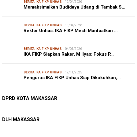
BERITA IKA FIKP UNHAS
19/04/2026
Memaksimalkan Budidaya Udang di Tambak S…
BERITA IKA FIKP UNHAS
18/04/2026
Rektor Unhas: IKA FIKP Mesti Manfaatkan …
BERITA IKA FIKP UNHAS
04/01/2026
IKA FIKP Siapkan Raker, M Ilyas: Fokus P…
BERITA IKA FIKP UNHAS
12/11/2025
Pengurus IKA FIKP Unhas Siap Dikukuhkan,…
DPRD MAKASSAR
20/02/2026
Kepuasan Publik Tinggi, Andi Makmur Nila…
DPRD KOTA MAKASSAR
LINGKUNGAN HIDUP
27/07/2026
Belanja Pemerintah Bisa Menyelamatkan Hu…
DLH MAKASSAR
DINAS PERHUBUNGAN
22/12/2025