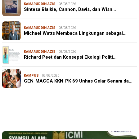
KAMARUDDIN AZIS
08/08/2026
Sintesa Blaikie, Cannon, Davis, dan Wisn…
KAMARUDDIN AZIS
08/08/2026
Michael Watts Membaca Lingkungan sebagai…
KAMARUDDIN AZIS
08/08/2026
Richard Peet dan Konsepsi Ekologi Politi…
KAMPUS
08/08/2026
JURNALISME WARGA
08/08/2026
GEN-MACCA KKN-PK 69 Unhas Gelar Senam da…
Mahasiswa KKN-PK Unhas Edukasi Siswa SD Cegah
Karies melalui Program “SENYUM CERIA”