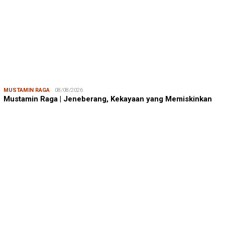
MUSTAMIN RAGA
08/08/2026
Mustamin Raga | Jeneberang, Kekayaan yang Memiskinkan
JUMARDI LANTA
31/05/2026
Mendengar Suara Petani Rumput Laut Sanrobone
BERITA TERKINI