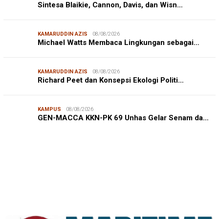
Sintesa Blaikie, Cannon, Davis, dan Wisn…
KAMARUDDIN AZIS
08/08/2026
Michael Watts Membaca Lingkungan sebagai…
KAMARUDDIN AZIS
08/08/2026
Richard Peet dan Konsepsi Ekologi Politi…
KAMPUS
08/08/2026
JURNALISME WARGA
08/08/2026
GEN-MACCA KKN-PK 69 Unhas Gelar Senam da…
Mahasiswa KKN-PK Unhas Edukasi Siswa SD Cegah
Karies melalui Program “SENYUM CERIA”
IN FOCUS
06/08/2026
Syamsu Alam, CIDES ICMI: Perencanaan Pembangunan
Semata Formalitas, An…