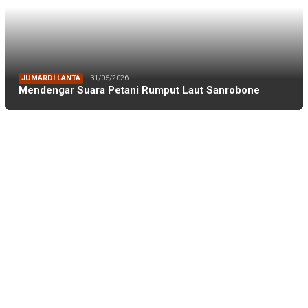
BERITA IKA FIKP UNHAS
19/04/2026
Kabar dari Rapat Kerja IKA FIKP Unhas, M…
BERITA IKA FIKP UNHAS
19/04/2026
Catatan dari Lapangan Dr. Tarunamulia BR…
BERITA IKA FIKP UNHAS
19/04/2026
Memaksimalkan Budidaya Udang di Tambak S…
BERITA IKA FIKP UNHAS
18/04/2026
Rektor Unhas: IKA FIKP Mesti Manfaatkan …
BERITA IKA FIKP UNHAS
04/01/2026
IKA FIKP Siapkan Raker, M Ilyas: Fokus P…
BERITA IKA FIKP UNHAS
12/11/2025
Pengurus IKA FIKP Unhas Siap Dikukuhkan,…