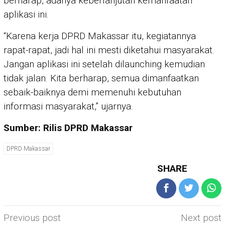
berharap, adanya keberlanjutan kemanfaatan
aplikasi ini.
“Karena kerja DPRD Makassar itu, kegiatannya
rapat-rapat, jadi hal ini mesti diketahui masyarakat.
Jangan aplikasi ini setelah dilaunching kemudian
tidak jalan. Kita berharap, semua dimanfaatkan
sebaik-baiknya demi memenuhi kebutuhan
informasi masyarakat,” ujarnya.
Sumber: Rilis DPRD Makassar
DPRD Makassar
SHARE
Post
Previous post
Next post