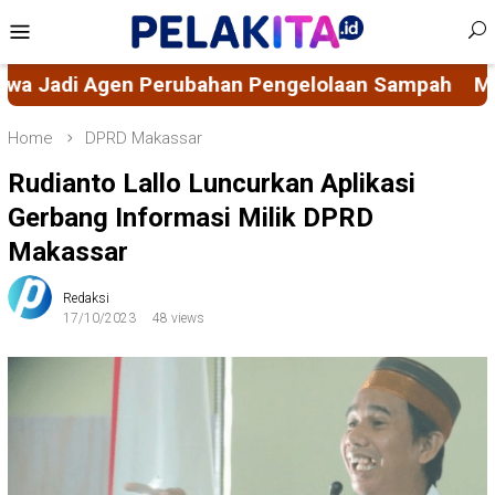
Skip
Mobile
to
Menu
content
elolaan Sampah
Mahasiswa KKN-PK 69 Desa Buluc
Home
DPRD Makassar
Rudianto Lallo Luncurkan Aplikasi
Gerbang Informasi Milik DPRD
Makassar
Redaksi
17/10/2023
48 views