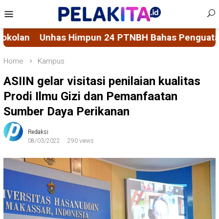
Skip
Mobile
to
Menu
content
 Bahas Penguatan Sistem Penjaminan Mutu Pendid
Home
Kampus
ASIIN gelar visitasi penilaian kualitas
Prodi Ilmu Gizi dan Pemanfaatan
Sumber Daya Perikanan
Redaksi
08/03/2022
290 views