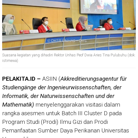
Suasana kegiatan yang dihadiri Rektor Unhas Peof Dwia Aries Tina Pulubuhu (dok:
istimewa)
PELAKITA.ID –
ASIIN (
Akkreditierungsagentur für
Studiengänge der Ingenieurwissenschaften, der
Informatik, der Naturwissenschaften und der
Mathematik)
menyelenggarakan visitasi dalam
rangka asesmen untuk Batch III Cluster D pada
Program Studi (Prodi) Ilmu Gizi dan Prodi
Pemanfaatan Sumber Daya Perikanan Universitas