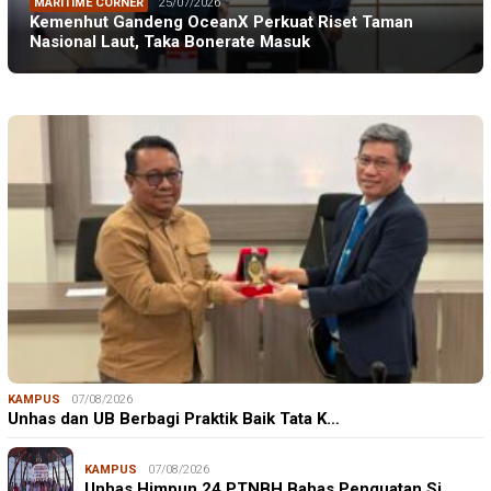
MARITIME CORNER
25/07/2026
Kemenhut Gandeng OceanX Perkuat Riset Taman
Nasional Laut, Taka Bonerate Masuk
KAMPUS
07/08/2026
Unhas dan UB Berbagi Praktik Baik Tata K…
KAMPUS
07/08/2026
Unhas Himpun 24 PTNBH Bahas Penguatan Si…