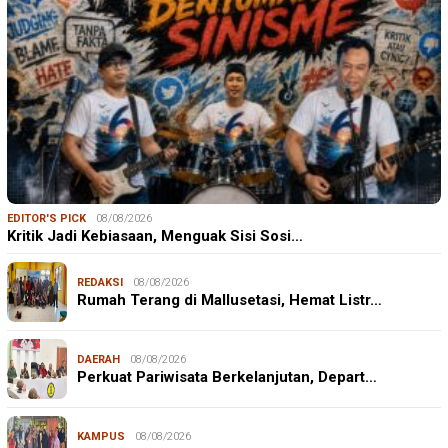
EDITOR'S PICK
08/08/2026
Kritik Jadi Kebiasaan, Menguak Sisi Sosi…
REDAKSI
08/08/2026
Rumah Terang di Mallusetasi, Hemat Listr…
DAERAH
08/08/2026
Perkuat Pariwisata Berkelanjutan, Depart…
KAMPUS
08/08/2026