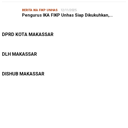
BERITA IKA FIKP UNHAS
12/11/2025
Pengurus IKA FIKP Unhas Siap Dikukuhkan,…
DPRD MAKASSAR
20/02/2026
Kepuasan Publik Tinggi, Andi Makmur Nila…
DPRD KOTA MAKASSAR
LINGKUNGAN HIDUP
27/07/2026
Belanja Pemerintah Bisa Menyelamatkan Hu…
DLH MAKASSAR
DINAS PERHUBUNGAN
22/12/2025
Pete-pete Laut Makassar Siap Beroperasi …
DISHUB MAKASSAR