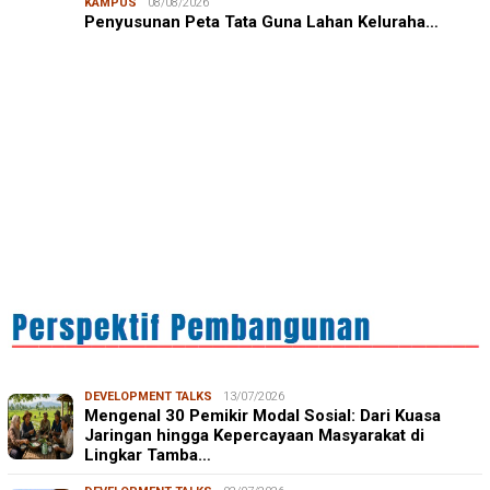
KAMPUS
08/08/2026
“Gizi Seimbang, Anak Gemilang”, KKN-PK 69 Unhas
Penyusunan Peta Tata Guna Lahan Keluraha…
Bangun Papan Edukasi Isi Piringku di Desa
Padangloan…
IN FOCUS
06/08/2026
Syamsu Alam, CIDES ICMI: Perencanaan Pembangunan
Semata Formalitas, An…
DEVELOPMENT TALKS
13/07/2026
Mengenal 30 Pemikir Modal Sosial: Dari Kuasa
Jaringan hingga Kepercayaan Masyarakat di
Lingkar Tamba…