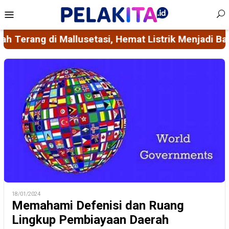
Skip
Mobile
to
Menu
content
Listrik Menjadi Bagian dari Ikhtiar Mencegah Stunt
18/01/2024
Memahami Defenisi dan Ruang
Lingkup Pembiayaan Daerah