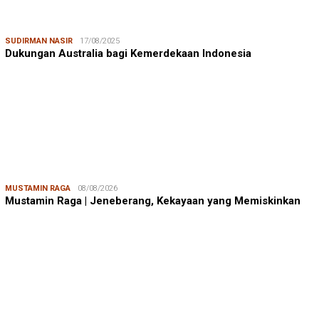
SUDIRMAN NASIR
17/08/2025
Dukungan Australia bagi Kemerdekaan Indonesia
MUSTAMIN RAGA
08/08/2026
Mustamin Raga | Jeneberang, Kekayaan yang Memiskinkan
JUMARDI LANTA
31/05/2026
Mendengar Suara Petani Rumput Laut Sanrobone