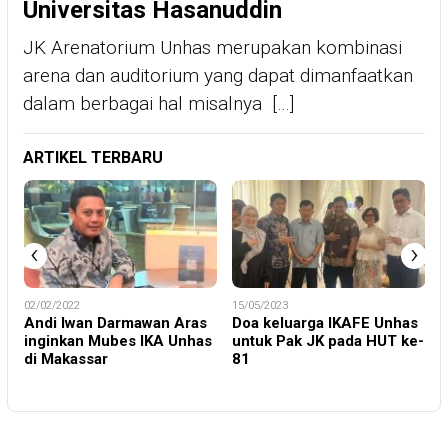
Universitas Hasanuddin
JK Arenatorium Unhas merupakan kombinasi
arena dan auditorium yang dapat dimanfaatkan
dalam berbagai hal misalnya […]
ARTIKEL TERBARU
‹
›
02/02/2022
15/05/2023
Andi Iwan Darmawan Aras
Doa keluarga IKAFE Unhas
n
inginkan Mubes IKA Unhas
untuk Pak JK pada HUT ke-
di Makassar
81