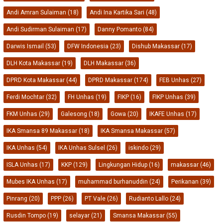
Andi Amran Sulaiman
(18)
Andi Ina Kartika Sari
(48)
Andi Sudirman Sulaiman
(17)
Danny Pomanto
(84)
Darwis Ismail
(53)
DFW Indonesia
(23)
Dishub Makassar
(17)
DLH Kota Makassar
(19)
DLH Makassar
(36)
DPRD Kota Makassar
(44)
DPRD Makassar
(174)
FEB Unhas
(27)
Ferdi Mochtar
(32)
FH Unhas
(19)
FIKP
(16)
FIKP Unhas
(39)
FKM Unhas
(29)
Galesong
(18)
Gowa
(20)
IKAFE Unhas
(17)
IKA Smansa 89 Makassar
(18)
IKA Smansa Makassar
(57)
IKA Unhas
(54)
IKA Unhas Sulsel
(26)
iskindo
(29)
ISLA Unhas
(17)
KKP
(129)
Lingkungan Hidup
(16)
makassar
(46)
Mubes IKA Unhas
(17)
muhammad burhanuddin
(24)
Perikanan
(39)
Pinrang
(20)
PPP
(26)
PT Vale
(26)
Rudianto Lallo
(24)
Rusdin Tompo
(19)
selayar
(21)
Smansa Makassar
(55)