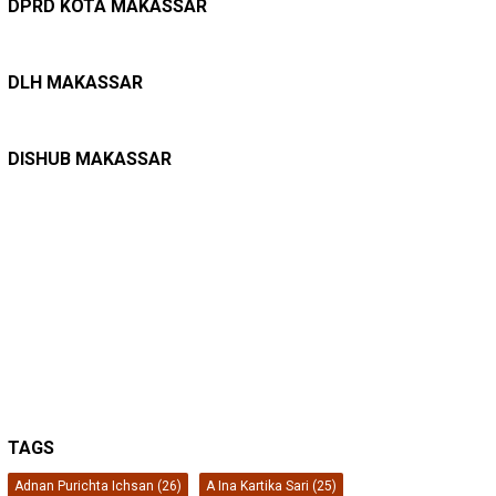
DPRD KOTA MAKASSAR
LINGKUNGAN HIDUP
27/07/2026
Belanja Pemerintah Bisa Menyelamatkan Hu…
DLH MAKASSAR
DINAS PERHUBUNGAN
22/12/2025
Pete-pete Laut Makassar Siap Beroperasi …
DISHUB MAKASSAR
TAGS
Adnan Purichta Ichsan
(26)
A Ina Kartika Sari
(25)