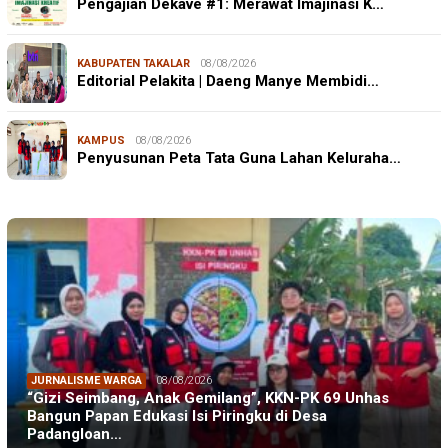
Pengajian Dekave #1: Merawat Imajinasi K…
KABUPATEN TAKALAR
08/08/2026
Editorial Pelakita | Daeng Manye Membidi…
KAMPUS
08/08/2026
Penyusunan Peta Tata Guna Lahan Keluraha…
JURNALISME WARGA
08/08/2026
“Gizi Seimbang, Anak Gemilang”, KKN-PK 69 Unhas
Bangun Papan Edukasi Isi Piringku di Desa
Padangloan…