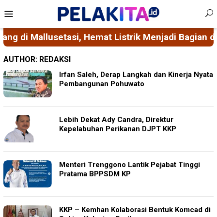
Skip
Mobile
to
Menu
content
adi Bagian dari Ikhtiar Mencegah Stunting
Perkua
AUTHOR:
REDAKSI
Irfan Saleh, Derap Langkah dan Kinerja Nyata
Pembangunan Pohuwato
Lebih Dekat Ady Candra, Direktur
Kepelabuhan Perikanan DJPT KKP
Menteri Trenggono Lantik Pejabat Tinggi
Pratama BPPSDM KP
KKP – Kemhan Kolaborasi Bentuk Komcad di