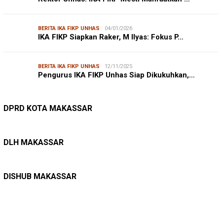
BERITA IKA FIKP UNHAS
04/01/2026
IKA FIKP Siapkan Raker, M Ilyas: Fokus P…
BERITA IKA FIKP UNHAS
12/11/2025
Pengurus IKA FIKP Unhas Siap Dikukuhkan,…
DPRD MAKASSAR
20/02/2026
Kepuasan Publik Tinggi, Andi Makmur Nila…
DPRD KOTA MAKASSAR
LINGKUNGAN HIDUP
27/07/2026
Belanja Pemerintah Bisa Menyelamatkan Hu…
DLH MAKASSAR
DINAS PERHUBUNGAN
22/12/2025
Pete-pete Laut Makassar Siap Beroperasi …
DISHUB MAKASSAR