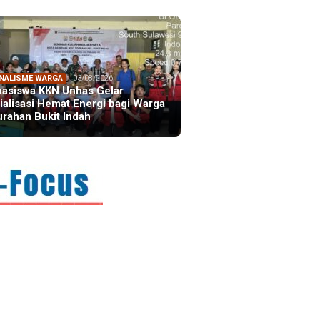
NALISME WARGA
03/08/2026
asiswa KKN Unhas Gelar
ialisasi Hemat Energi bagi Warga
urahan Bukit Indah
FOCUS
21/07/2026
ektur AIC, Boyd Whalan:
itraan Indonesia-Australia
ulai dari …