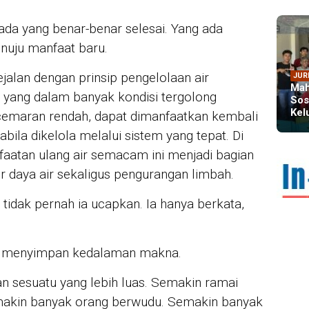
 ada yang benar-benar selesai. Yang ada
nuju manfaat baru.
alan dengan prinsip pengelolaan air
JUR
Mah
, yang dalam banyak kondisi tergolong
Sos
Kel
cemaran rendah, dapat dimanfaatkan kembali
ila dikelola melalui sistem yang tepat. Di
faatan ulang air semacam ini menjadi bagian
IN 
er daya air sekaligus pengurangan limbah.
Dir
Kem
u tidak pernah ia ucapkan. Ia hanya berkata,
Dim
ru menyimpan kedalaman makna.
sesuatu yang lebih luas. Semakin ramai
akin banyak orang berwudu. Semakin banyak