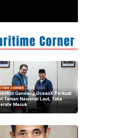
ITIME CORNER
25/07/2026
enhut Gandeng OceanX Perkuat
et Taman Nasional Laut, Taka
erate Masuk