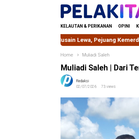
Skip
to
content
KELAUTAN & PERIKANAN
OPINI
K
in Lewa, Pejuang Kemerdekaan dari Tanah Galeson
Home
Muliadi Saleh
Muliadi Saleh | Dari
Redaksi
02/07/2026
73 views