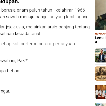
idupan.
i berusia enam puluh tahun—kelahiran 1966—
ran sawah menuju panggilan yang lebih agung.
r jejak usia, melainkan arsip panjang tentang
esetiaan kepada tanah.
HUMANI
Lettu
d…
etiap kali bertemu petani, pertanyaan
awah ini, Pak?”
anpa beban.
ngar.