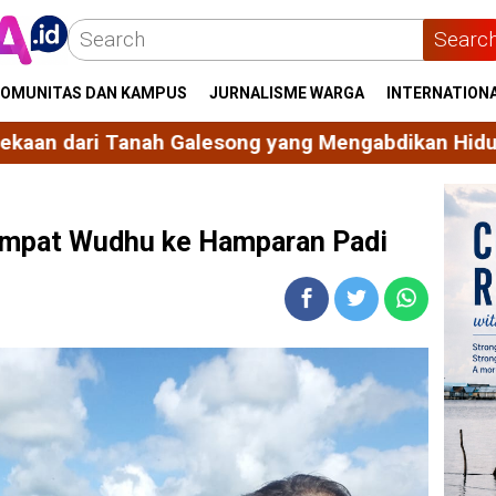
Searc
OMUNITAS DAN KAMPUS
JURNALISME WARGA
INTERNATION
g yang Mengabdikan Hidup untuk Bangsa dan Agam
 Tempat Wudhu ke Hamparan Padi