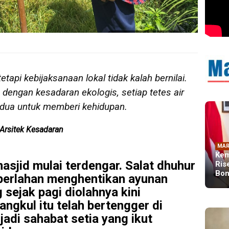
tapi kebijaksanaan lokal tidak kalah bernilai.
n dengan kesadaran ekologis, setiap tetes air
ua untuk memberi kehidupan.
 Arsitek Kesadaran
MAR
Kem
sjid mulai terdengar. Salat dhuhur
Ris
Bon
 perlahan menghentikan ayunan
sejak pagi diolahnya kini
angkul itu telah bertengger di
adi sahabat setia yang ikut