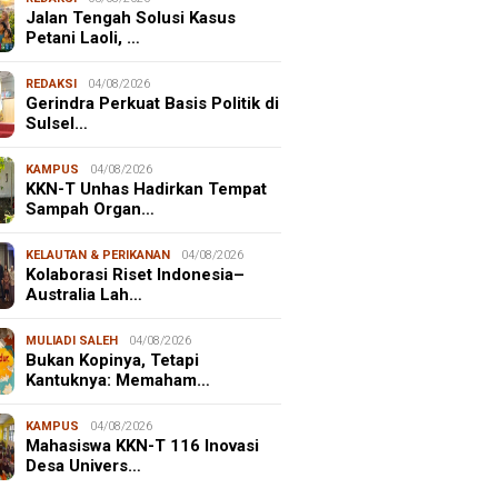
Jalan Tengah Solusi Kasus
Petani Laoli, …
REDAKSI
04/08/2026
Gerindra Perkuat Basis Politik di
Sulsel…
KAMPUS
04/08/2026
KKN-T Unhas Hadirkan Tempat
Sampah Organ…
KELAUTAN & PERIKANAN
04/08/2026
Kolaborasi Riset Indonesia–
Australia Lah…
MULIADI SALEH
04/08/2026
Bukan Kopinya, Tetapi
Kantuknya: Memaham…
KAMPUS
04/08/2026
Mahasiswa KKN-T 116 Inovasi
Desa Univers…