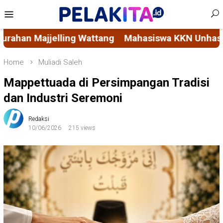
Skip
Mobile
to
Menu
content
wa KKN Unhas Permudah Akses Layanan Sosial Masy
Home
Muliadi Saleh
Mappettuada di Persimpangan Tradisi
dan Industri Seremoni
Redaksi
10/06/2026
215 views