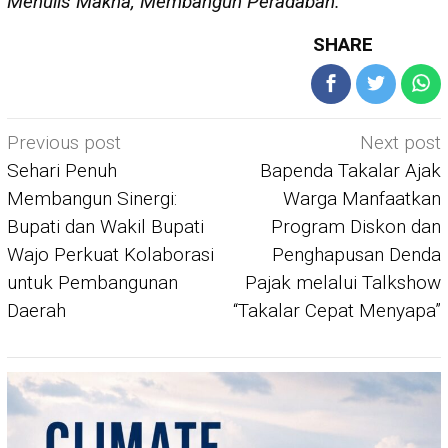
Menulis Makna, Membangun Peradaban.
SHARE
Post
Previous post
Next post
navigation
Sehari Penuh
Bapenda Takalar Ajak
Membangun Sinergi:
Warga Manfaatkan
Bupati dan Wakil Bupati
Program Diskon dan
Wajo Perkuat Kolaborasi
Penghapusan Denda
untuk Pembangunan
Pajak melalui Talkshow
Daerah
“Takalar Cepat Menyapa”