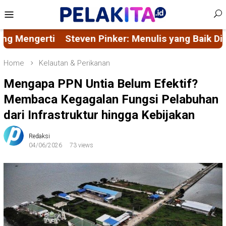
Skip
Mobile
to
Menu
content
nker: Menulis yang Baik Dimulai dari Kemampuan M
Home
Kelautan & Perikanan
Mengapa PPN Untia Belum Efektif?
Membaca Kegagalan Fungsi Pelabuhan
dari Infrastruktur hingga Kebijakan
Redaksi
04/06/2026
73 views