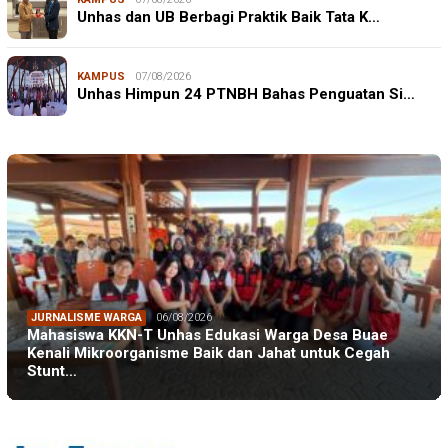
Unhas dan UB Berbagi Praktik Baik Tata K…
KAMPUS
07/08/2026
Unhas Himpun 24 PTNBH Bahas Penguatan Si…
JURNALISME WARGA
06/08/2026
Mahasiswa KKN-T Unhas Edukasi Warga Desa Buae
Kenali Mikroorganisme Baik dan Jahat untuk Cegah
Stunt…