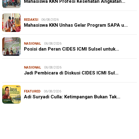
Mahasiswa KKN Profesi Kesehatan Angkatan…
REDAKSI
06/08/2026
Mahasiswa KKN Unhas Gelar Program SAPA u…
NASIONAL
06/08/2026
Posisi dan Peran CIDES ICMI Sulsel untuk…
NASIONAL
06/08/2026
Jadi Pembicara di Diskusi CIDES ICMI Sul…
JURNALISME WARGA
06/08/2026
FEATURED
06/08/2026
Mahasiswa KKN-T Unhas Edukasi Warga Desa Buae
Adi Suryadi Culla: Ketimpangan Bukan Tak…
Kenali Mikroorganisme Baik dan Jahat untuk Cegah
Stunt…
IN FOCUS
06/08/2026
Syamsu Alam, CIDES ICMI: Perencanaan Pembangunan
Semata Formalitas, An…