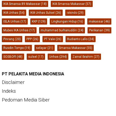
IKA Smansa 89 Makassar
(18)
IKA Smansa Makassar
(57)
IKA Unhas
(54)
IKA Unhas Sulsel
(26)
iskindo
(29)
ISLA Unhas
(17)
KKP
(129)
Lingkungan Hidup
(16)
makassar
(46)
Mubes IKA Unhas
(17)
muhammad burhanuddin
(24)
Perikanan
(39)
Pinrang
(20)
PPP
(26)
PT Vale
(26)
Rudianto Lallo
(24)
Rusdin Tompo
(19)
selayar
(21)
Smansa Makassar
(55)
SOSBOFI
(48)
sulsel
(17)
Unhas
(294)
Zainal Ibrahim
(27)
PT PELAKITA MEDIA INDONESIA
Disclaimer
Indeks
Pedoman Media Siber