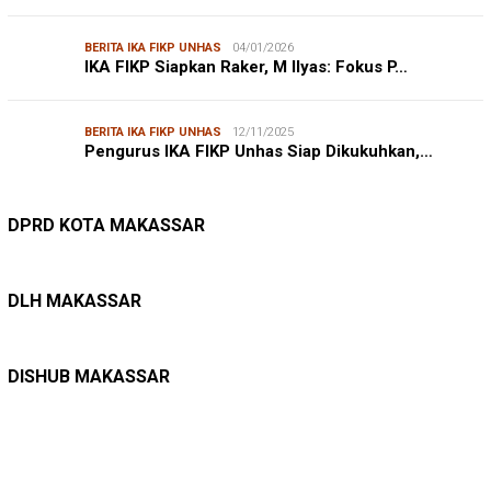
BERITA IKA FIKP UNHAS
04/01/2026
IKA FIKP Siapkan Raker, M Ilyas: Fokus P…
BERITA IKA FIKP UNHAS
12/11/2025
Pengurus IKA FIKP Unhas Siap Dikukuhkan,…
DPRD MAKASSAR
20/02/2026
Kepuasan Publik Tinggi, Andi Makmur Nila…
DPRD KOTA MAKASSAR
LINGKUNGAN HIDUP
27/07/2026
Belanja Pemerintah Bisa Menyelamatkan Hu…
DLH MAKASSAR
DINAS PERHUBUNGAN
22/12/2025
Pete-pete Laut Makassar Siap Beroperasi …
DISHUB MAKASSAR