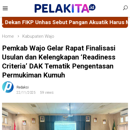
Skip
Mobile
to
Menu
content
Akuatik Harus Menjadi Pilar Ketahanan Pangan Na
Home
Kabupaten Wajo
Pemkab Wajo Gelar Rapat Finalisasi
Usulan dan Kelengkapan ‘Readiness
Criteria’ DAK Tematik Pengentasan
Permukiman Kumuh
Redaksi
22/11/2025
59 views