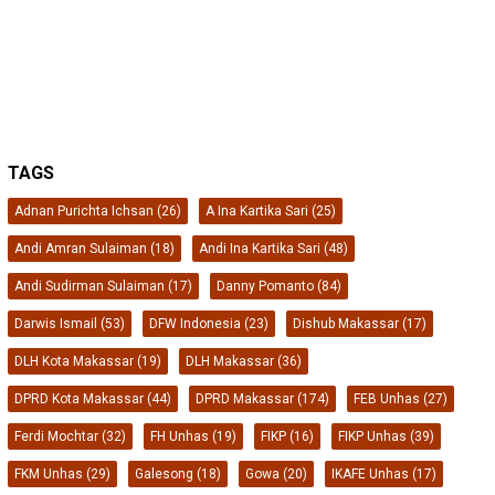
TAGS
Adnan Purichta Ichsan
(26)
A Ina Kartika Sari
(25)
Andi Amran Sulaiman
(18)
Andi Ina Kartika Sari
(48)
Andi Sudirman Sulaiman
(17)
Danny Pomanto
(84)
Darwis Ismail
(53)
DFW Indonesia
(23)
Dishub Makassar
(17)
DLH Kota Makassar
(19)
DLH Makassar
(36)
DPRD Kota Makassar
(44)
DPRD Makassar
(174)
FEB Unhas
(27)
Ferdi Mochtar
(32)
FH Unhas
(19)
FIKP
(16)
FIKP Unhas
(39)
FKM Unhas
(29)
Galesong
(18)
Gowa
(20)
IKAFE Unhas
(17)