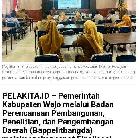
Kegiatan ini merupakan tindak lanjut dari amanat Peraturan Menteri Pekerjaan
Umum dan Perumahan Rakyat Republik Indonesia Nomor 12 Tahun 2020 tentang
peran masyarakat dalam penyelenggaraan perumahan dan kawasan permukiman.
PELAKITA.ID – Pemerintah
Kabupaten Wajo melalui Badan
Perencanaan Pembangunan,
Penelitian, dan Pengembangan
Daerah (Bappelitbangda)