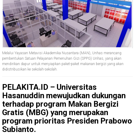
Melalui Yayasan Metavisi Akademika Nusantara (MAN), Unhas merancang
pembentukan Satuan Pelayanan Pemenuhan Gizi (SPPG) Unhas, yang akan
mendirikan dapur untuk menyiapkan paket-paket makanan bergizi yang akan
didistribusikan ke sekolah-sekolah.
PELAKITA.ID – Universitas
Hasanuddin mewujudkan dukungan
terhadap program Makan Bergizi
Gratis (MBG) yang merupakan
program prioritas Presiden Prabowo
Subianto.