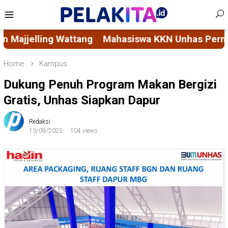
Skip
Mobile
to
Menu
content
KN Unhas Permudah Akses Layanan Sosial Masyarak
Home
Kampus
Dukung Penuh Program Makan Bergizi
Gratis, Unhas Siapkan Dapur
Redaksi
13/09/2025
104 views