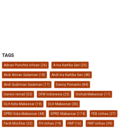
Ferdi Mochtar
(32)
FH Unhas
(19)
FIKP
(16)
FIKP Unhas
(39)
FKM Unhas
(29)
Galesong
(18)
Gowa
(20)
IKAFE Unhas
(17)
IKA Smansa 89 Makassar
(18)
IKA Smansa Makassar
(57)
IKA Unhas
(54)
IKA Unhas Sulsel
(26)
iskindo
(29)
ISLA Unhas
(17)
KKP
(129)
Lingkungan Hidup
(16)
makassar
(46)
Mubes IKA Unhas
(17)
muhammad burhanuddin
(24)
Perikanan
(39)
Pinrang
(20)
PPP
(26)
PT Vale
(26)
Rudianto Lallo
(24)
Rusdin Tompo
(19)
selayar
(21)
Smansa Makassar
(55)
SOSBOFI
(48)
sulsel
(17)
Unhas
(294)
Zainal Ibrahim
(27)
PT PELAKITA MEDIA INDONESIA
Disclaimer
Indeks