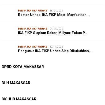
BERITA IKA FIKP UNHAS
18/04/2026
Rektor Unhas: IKA FIKP Mesti Manfaatkan …
BERITA IKA FIKP UNHAS
04/01/2026
IKA FIKP Siapkan Raker, M Ilyas: Fokus P…
BERITA IKA FIKP UNHAS
12/11/2025
Pengurus IKA FIKP Unhas Siap Dikukuhkan,…
DPRD MAKASSAR
20/02/2026
Kepuasan Publik Tinggi, Andi Makmur Nila…
DPRD KOTA MAKASSAR
LINGKUNGAN HIDUP
27/07/2026
Belanja Pemerintah Bisa Menyelamatkan Hu…
DLH MAKASSAR
DINAS PERHUBUNGAN
22/12/2025
Pete-pete Laut Makassar Siap Beroperasi …
DISHUB MAKASSAR